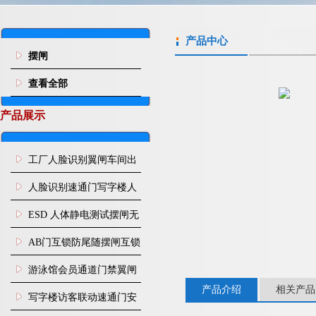
产品中心
摆闸
查看全部
产品展示
工厂人脸识别翼闸车间出
入口人行通道门禁
人脸识别速通门写字楼人
行通道闸门禁设备
ESD 人体静电测试摆闸无
尘车间防静电闸机
AB门互锁防尾随摆闸互锁
闸机
游泳馆会员通道门禁翼闸
产品介绍
相关产品
写字楼访客联动速通门安