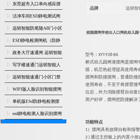
装
东莞超市入口单向感应摆
品牌
远韬智
闸安装
洁净车间ESD静电测试闸
机
远韬智能防尾随AB门小区
校园摆闸学校出入口闸机幼儿园
门禁闸机安装
​ESD静电检测闸机（防静
电门禁通道系统）
政务大厅速通闸 远韬智能
型号：XYT-F28-B6
桥式
幼儿园
烤漆
摆闸是摆闸
防尾随静音速通门
写字楼速通门远韬智能人
级，机芯热处理提高使用寿
脸识别快速通道闸
远韬智能速通门小区门禁
摆闸和防撞摆闸，普通防撞
使用寿命，不至于将摆臂撞
闸机食堂消费摆闸
WIFI版人脸识别智能摆闸
位后，外力消除摆臂自动复
用户好评，摆闸把防撞解决
机
单机版ESd防静电检测摆
闸机
esd静电检测人脸识别摆闸
功能特点
安装
1）
摆闸
具有故障自检和报警
2 ) 通过主控板上的内置