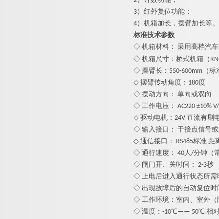
2）计数功能；
3）红外复位功能；
4）机箱加长，摆臂加长等。
标准技术参数
◇ 机箱材料：
采用高档汽车
◇ 机箱尺寸：桥式机箱（RNCF8
◇ 摆臂长：
550-
600mm（标
◇ 摆臂传动角度：180度
◇ 摆动方向： 单向或双向
◇ 工作电压： AC220 ±10% V/5
◇ 驱动电机：24V 直流有刷
◇ 输入接口： 干接点信号或1
◇ 通信接口： RS485标准 距离
◇ 通行速度： 40人/分钟（
◇ 闸门开、关时间： 2-3秒
◇ 上电后进入通行状态所需时
◇ 出现故障后的自动复位时
◇ 工作环境：室内、室外（
◇ 温度：-10℃—— 50℃ 