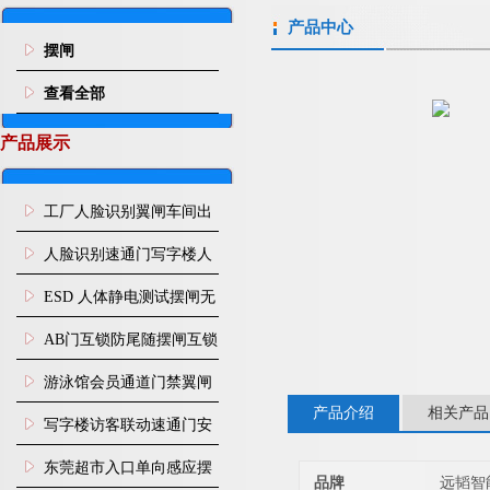
产品中心
摆闸
查看全部
产品展示
工厂人脸识别翼闸车间出
入口人行通道门禁
人脸识别速通门写字楼人
行通道闸门禁设备
ESD 人体静电测试摆闸无
尘车间防静电闸机
AB门互锁防尾随摆闸互锁
闸机
游泳馆会员通道门禁翼闸
产品介绍
相关产品
写字楼访客联动速通门安
装
东莞超市入口单向感应摆
品牌
远韬智