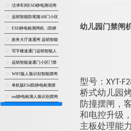
闸安装
洁净车间ESD静电测试闸
机
远韬智能防尾随AB门小区
幼儿园门禁闸
门禁闸机安装
​ESD静电检测闸机（防静
电门禁通道系统）
政务大厅速通闸 远韬智能
防尾随静音速通门
写字楼速通门远韬智能人
脸识别快速通道闸
远韬智能速通门小区门禁
闸机食堂消费摆闸
WIFI版人脸识别智能摆闸
型号：XYT-F28
机
单机版ESd防静电检测摆
桥式
幼儿园
闸机
esd静电检测人脸识别摆闸
防撞摆闸，
安装
和电控升级
主板处理能