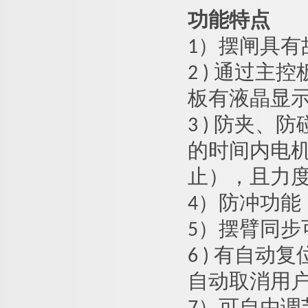
功能特点
1）
摆闸
具有
2 ) 通过
板有液晶显
3 ) 防夹
的时间内电
止），且力度很
4）防冲功
5）摆臂同步
6 ) 有自
自动取消用