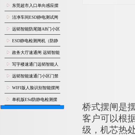
装
东莞超市入口单向感应摆
闸安装
洁净车间ESD静电测试闸
机
远韬智能防尾随AB门小区
门禁闸机安装
​ESD静电检测闸机（防静
电门禁通道系统）
政务大厅速通闸 远韬智能
防尾随静音速通门
写字楼速通门远韬智能人
脸识别快速通道闸
远韬智能速通门小区门禁
闸机食堂消费摆闸
WIFI版人脸识别智能摆闸
机
单机版ESd防静电检测摆
桥式
摆闸是
闸机
客户可以根
级，机芯热