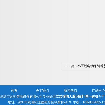
上一篇：
小区过电动车轮椅
刷卡摆闸
首页
关于我们
新闻动态
产品中心
深圳市远韬智能设备有限公司专业提供
立式摆闸人脸识别门禁一体机
等产
地址：深圳市观澜街道福前路桔岭新村241号 手机：18928494095,13823