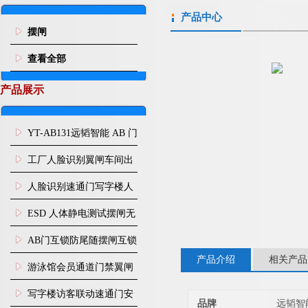
产品中心
摆闸
查看全部
产品展示
YT-AB131远韬智能 AB 门
闸机双通道互锁防尾随闸
工厂人脸识别翼闸车间出
机
入口人行通道门禁
人脸识别速通门写字楼人
行通道闸门禁设备
ESD 人体静电测试摆闸无
尘车间防静电闸机
AB门互锁防尾随摆闸互锁
产品介绍
相关产品
闸机
游泳馆会员通道门禁翼闸
写字楼访客联动速通门安
品牌
远韬智