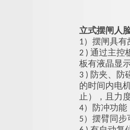
立式摆闸人
1）
摆闸
具有
2 ) 通过
板有液晶显
3 ) 防夹
的时间内电
止），且力度很
4）防冲功
5）摆臂同步