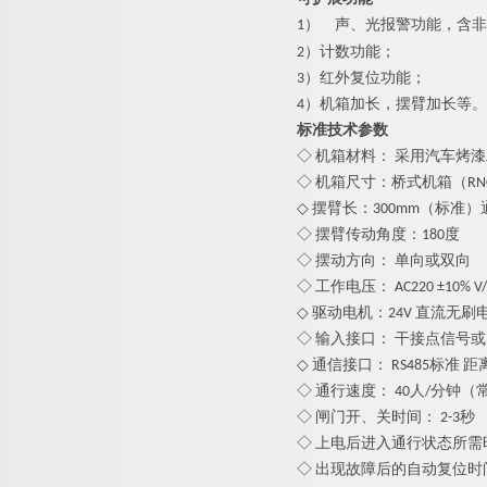
1）
声、光报警功能，含非
2）计数功能；
3）红外复位功能；
4）机箱加长，摆臂加长等。
标准技术参数
◇ 机箱材料：
采用汽车烤漆
◇ 机箱尺寸：桥式机箱（RNCF8
◇ 摆臂长：
3
00mm（标准）
◇ 摆臂传动角度：180度
◇ 摆动方向： 单向或双向
◇ 工作电压： AC220 ±10% V/5
◇ 驱动电机：24V 直流
无
刷
◇ 输入接口： 干接点信号或1
◇ 通信接口： RS485标准 距离
◇ 通行速度： 40人/分钟（
◇ 闸门开、关时间： 2-3秒
◇ 上电后进入通行状态所需时
◇ 出现故障后的自动复位时