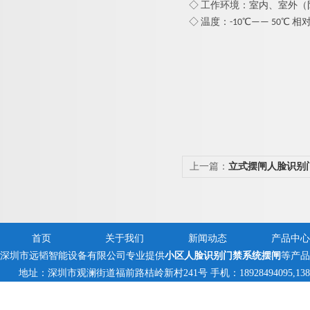
◇ 工作环境：室内、室外（
◇ 温度：-10℃—— 50℃ 
上一篇：
立式摆闸人脸识别
首页
关于我们
新闻动态
产品中心
深圳市远韬智能设备有限公司专业提供
小区人脸识别门禁系统摆闸
等产品
地址：深圳市观澜街道福前路桔岭新村241号 手机：18928494095,138235