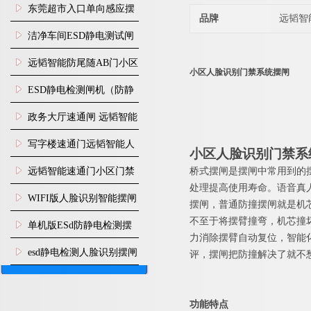
装
东莞超市入口单向感应摆
品牌
远韬智
闸安装
洁净车间ESD静电测试闸
机
远韬智能防尾随AB门小区
小区人脸识别门禁系统摆闸
门禁闸机安装
​ESD静电检测闸机（防静
电门禁通道系统）
政务大厅速通闸 远韬智能
防尾随静音速通门
写字楼速通门远韬智能人
小区人脸识别门禁系
脸识别快速通道闸
远韬智能速通门小区门禁
桥式
摆闸是摆闸中常用到的
处理提高使用寿命。语音真
闸机食堂消费摆闸
WIFI版人脸识别智能摆闸
摆闸，普通防撞摆闸就是机
不至于将摆臂撞弯，机芯撞
机
单机版ESd防静电检测摆
力消除摆臂自动复位，智能
闸机
esd静电检测人脸识别摆闸
评，摆闸把防撞解决了就不
安装
功能特点