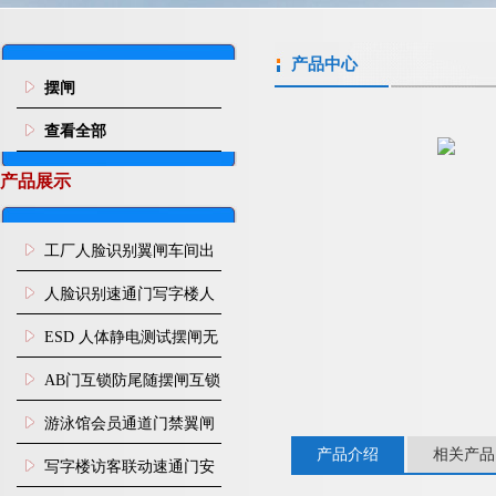
产品中心
摆闸
查看全部
产品展示
工厂人脸识别翼闸车间出
入口人行通道门禁
人脸识别速通门写字楼人
行通道闸门禁设备
ESD 人体静电测试摆闸无
尘车间防静电闸机
AB门互锁防尾随摆闸互锁
闸机
游泳馆会员通道门禁翼闸
产品介绍
相关产品
写字楼访客联动速通门安