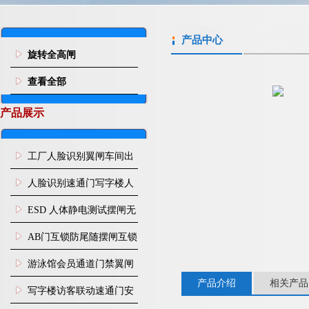
产品中心
旋转全高闸
查看全部
产品展示
工厂人脸识别翼闸车间出
入口人行通道门禁
人脸识别速通门写字楼人
行通道闸门禁设备
ESD 人体静电测试摆闸无
尘车间防静电闸机
AB门互锁防尾随摆闸互锁
闸机
游泳馆会员通道门禁翼闸
产品介绍
相关产品
写字楼访客联动速通门安