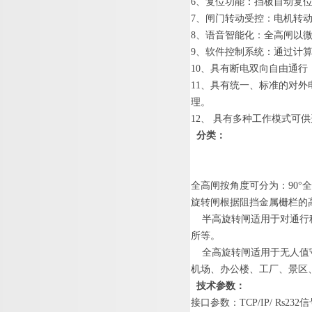
6
、
复位功能：
挡板自动复
7
、闸门转动受控：电机转
8
、语音智能化：全高闸以
9
、软件控制系统：通过计
1
0
、
具有断电双向自由通行
1
1
、
具有统一、标准的对外
理
。
1
2
、
具有多种工作模式可供
分类
：
全高闸按角度可分为
：
90
°
旋转闸根据阻挡金属栅栏的
半高旋转闸适用于对通行
所等。
全高旋转闸适用于无人值
机场、办公楼、工厂、景区
技术参数
：
接口参数
：
TCP/IP/ Rs23
2
信