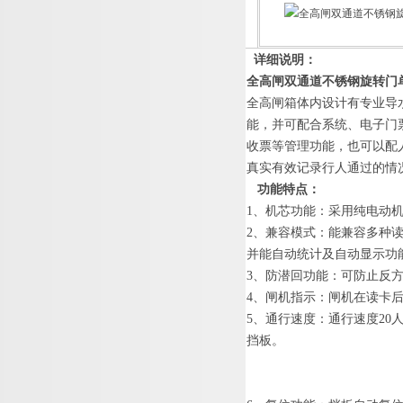
详细说明：
全高闸双通道不锈钢旋转门
全高闸箱体内设计有专业导
能，并可配合系统、电子门
收票等管理功能
，也可以配
真实有效记录行人通过的情
功能特点
：
1
、
机芯功能：
采用纯电动
2
、
兼容模式：能兼容
多种
并能自动统计及自动显示功
3
、
防潜回功能：
可防止反
4
、
闸机指示：
闸机在读卡
5
、
通行速度：
通行速
度
2
0
挡板。