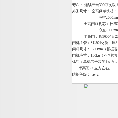
寿命
：
连续开
合
30
0
万次以
外形尺寸
：
全高闸单机芯：
净
空
2050m
全高闸双机芯：
长
25
净
空
2050m
半高闸：
长
1600
*
宽
2
闸机主管
：
SU30
4
材质，
厚
3
闸杆
尺寸
：
600mm
（根据客
闸机净重：
150
k
g
（不含控
体积：单机芯全高闸
4
立方
半高
闸
2.
0
立方左右。
防护等级
：
Ip42