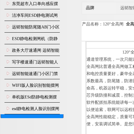
装
东莞超市入口单向感应摆
品牌
远韬智
闸安装
洁净车间ESD静电测试闸
产品名称
：
120
°
全高闸
全
机
远韬智能防尾随AB门小区
门禁闸机安装
​ESD静电检测闸机（防静
电门禁通道系统）
政务大厅速通闸 远韬智能
120
°
通道管理系统，一次只能
防尾随静音速通门
写字楼速通门远韬智能人
全高闸比普通全高闸做工
脸识别快速通道闸
远韬智能速通门小区门禁
和电控质量要好，豪华全
系数最高，防尾随，防潜
闸机食堂消费摆闸
WIFI版人脸识别智能摆闸
命高，机器运转平稳，安
芯升级防撞和减震，控制
机
单机版ESd防静电检测摆
软件配抓拍系统能讲每一
闸机
esd静电检测人脸识别摆闸
以便追索，联网可以远程
全高闸性能稳定，质量可
安装
便，安装调试简单。是您