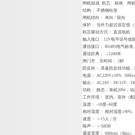
闸机组
成
:
机芯、箱体、闸
结构
：
不锈钢柱
形
闸机转向
：
单
向
/
双
向
保护
：
当外力超过设定值（
机芯驱动方式
：
直流电
机
输入接口
：
12
V
电平信号或
通信接口
：
RS48
5
电气标
准
,
通信距离
：
≤
120
0
米
闸门开、关时间
：
2
秒
防反转
：
具备防反转功能，
电源
：
AC220V±10% 50Hz
输出
：
AC24
V
、
DC12
V
、
D
功耗
：
静态：单
机
20
W
；动
工作环境
：
室内、室外（配
温度
：
-1
0
度
~6
0
度
相对
湿度
：
相对湿
度
≤
90
%
速度
：
＞
1
5
人
/
分
噪声
：
＜
50DB
通道宽度
：
600m
m
（
Ma
x
）