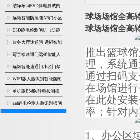
闸安装
洁净车间ESD静电测试闸
球场场馆全高
机
远韬智能防尾随AB门小区
球场场馆全高
门禁闸机安装
​ESD静电检测闸机（防静
电门禁通道系统）
政务大厅速通闸 远韬智能
推出篮球馆
防尾随静音速通门
写字楼速通门远韬智能人
理，系统通
脸识别快速通道闸
远韬智能速通门小区门禁
通过扫码支
闸机食堂消费摆闸
WIFI版人脸识别智能摆闸
在场馆进行
机
单机版ESd防静电检测摆
在此处安装
闸机
esd静电检测人脸识别摆闸
率；针对内
安装
1
、办公区