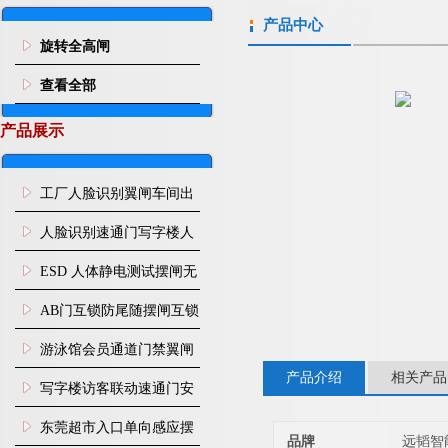
产品中心
旋转全高闸
查看全部
产品展示
工厂人脸识别翼闸车间出
入口人行通道门禁
人脸识别速通门写字楼人
行通道闸门禁设备
ESD 人体静电测试摆闸无
尘车间防静电闸机
AB门互锁防尾随摆闸互锁
闸机
游泳馆会员通道门禁翼闸
产品介绍
相关产品
写字楼访客联动速通门安
装
东莞超市入口单向感应摆
品牌
远韬智