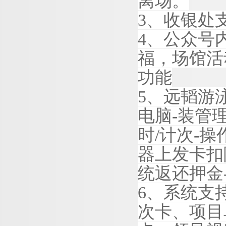
离场。
3
、收银处
4
、公众号
福，场馆活
功能
5
、
远韬
游
电
脑
-
装管
时
/
计
次
-
操
器上发卡扣
统返还押
金
6
、系统支
次卡、项目