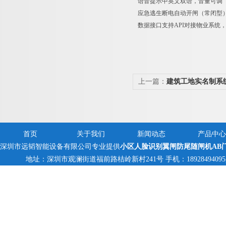
语音提示
中英文双语，音量可调（8
应急逃生
断电自动开闸（常闭型）
数据接口
支持API对接物业系统
上一篇：
建筑工地实名制系
地三辊闸
首页
关于我们
新闻动态
产品中心
深圳市远韬智能设备有限公司专业提供
小区人脸识别翼闸防尾随闸机AB
地址：深圳市观澜街道福前路桔岭新村241号 手机：18928494095,1382