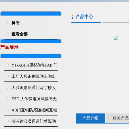
产品中心
翼闸
查看全部
产品展示
YT-AB131远韬智能 AB 门
闸机双通道互锁防尾随闸
工厂人脸识别翼闸车间出
机
入口人行通道门禁
人脸识别速通门写字楼人
行通道闸门禁设备
ESD 人体静电测试摆闸无
尘车间防静电闸机
AB门互锁防尾随摆闸互锁
产品介绍
相关产品
闸机
游泳馆会员通道门禁翼闸