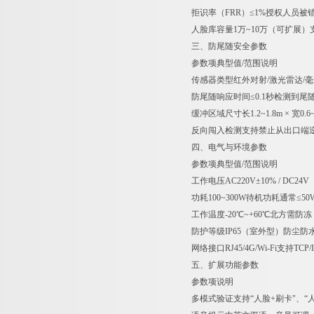
拒识率（FRR）
≤1%
授权人员被
人脸库容量
1万~10万（可扩展）
三、防尾随安全参数
参数项
典型值/范围
说明
传感器类型
红外对射/激光雷达/
防尾随响应时间
≤0.1秒
检测到尾
缓冲区域尺寸
长1.2~1.8m × 宽0.6
反向闯入检测
支持
禁止从出口端
四、电气与环境参数
参数项
典型值/范围
说明
工作电压
AC220V±10% / DC
功耗
100~300W
待机功耗通常≤50
工作温度
-20℃~+60℃
北方需防冻
防护等级
IP65（室外型）
防尘防
网络接口
RJ45/4G/Wi-Fi
支持TCP
五、扩展功能参数
参数项
说明
多模式验证
支持“人脸+刷卡"、“