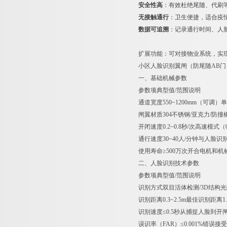
安全性高
：有效杜绝尾随、代刷
无接触通行
：卫生便捷，适合疫
数据可追溯
：记录通行时间、人
扩展功能：可对接物业系统，实
小区人脸识别翼闸（防尾随AB门
一、基础机械参数
参数项
典型值/范围
说明
通道宽度
550~1200mm（可调）
单
闸翼材质
304不锈钢/亚克力/防撞
开闭速度
0.2~0.8秒/次
高速模式（
通行速度
30~40人/分钟
与人脸识
使用寿命
≥500万次开合
电机和机
二、人脸识别技术参数
参数项
典型值/范围
说明
识别方式
双目活体检测/3D结构光
识别距离
0.3~2.5m
最佳识别距离1
识别速度
≤0.5秒
从捕捉人脸到开
误识率（FAR）
≤0.001%
错误接受