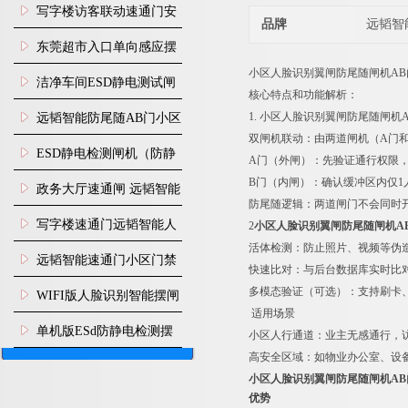
写字楼访客联动速通门安
品牌
远韬智
装
东莞超市入口单向感应摆
小区人脸识别翼闸防尾随闸机A
闸安装
洁净车间ESD静电测试闸
核心特点和功能解析：
机
1. 小区人脸识别翼闸防尾随闸机
远韬智能防尾随AB门小区
双闸机联动：由两道闸机（A门
门禁闸机安装
​ESD静电检测闸机（防静
A门（外闸）：先验证通行权限
B门（内闸）：确认缓冲区内仅1
电门禁通道系统）
政务大厅速通闸 远韬智能
防尾随逻辑：两道闸门不会同时
防尾随静音速通门
写字楼速通门远韬智能人
2
小区人脸识别翼闸防尾随闸机A
活体检测：防止照片、视频等伪
脸识别快速通道闸
远韬智能速通门小区门禁
快速比对：与后台数据库实时比
闸机食堂消费摆闸
多模态验证（可选）：支持刷卡、
WIFI版人脸识别智能摆闸
适用场景
机
单机版ESd防静电检测摆
小区人行通道：业主无感通行，
高安全区域：如物业办公室、设
闸机
小区人脸识别翼闸防尾随闸机AB
优势