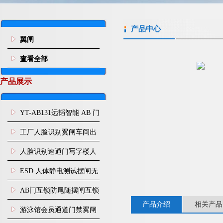
产品中心
翼闸
查看全部
产品展示
YT-AB131远韬智能 AB 门
闸机双通道互锁防尾随闸
工厂人脸识别翼闸车间出
机
入口人行通道门禁
人脸识别速通门写字楼人
行通道闸门禁设备
ESD 人体静电测试摆闸无
尘车间防静电闸机
AB门互锁防尾随摆闸互锁
产品介绍
相关产品
闸机
游泳馆会员通道门禁翼闸