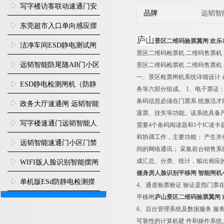
写字楼访客联动速通门安
品牌
远韬智
装
东莞超市入口单向感应摆
庐山
景区二维码验票翼闸 欢乐
闸安装
洁净车间ESD静电测试闸
景区二维码检票机 二维码售票机
机
远韬智能防尾随AB门小区
景区二维码检票机 二维码售票机
一、景区检票闸机系统详细设计 
门禁闸机安装
​ESD静电检测闸机（防静
务等六部分组成。 1、电子票
条码信息必须在门票系 统激活才
电门禁通道系统）
政务大厅速通闸 远韬智能
退票、挂失等功能。该系统具备严
防尾随静音速通门
写字楼速通门远韬智能人
需要4个条码阅读器和1个IC读
和协调工作，主要功能： 产生
脸识别快速通道闸
远韬智能速通门小区门禁
间的网络通讯； 采集前台销售系
闸机食堂消费摆闸
成汇总、分类、统计，输出相应
WIFI版人脸识别智能摆闸
健身房人脸识别平移闸 智能闸
机
单机版ESd防静电检测摆
4、通道验票验证 验证是指门
平移闸
庐山
景区二维码验票翼闸 
闸机
6、后台管理系统及数据服务 
可靠性的计算机硬 件和操作系统。运