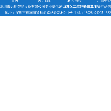
首页
关于我们
新闻动态
产品中心
深圳市远韬智能设备有限公司专业提供
庐山景区二维码验票翼闸
等产品信
地址：深圳市观澜街道福前路桔岭新村241号 手机：18928494095,1382359