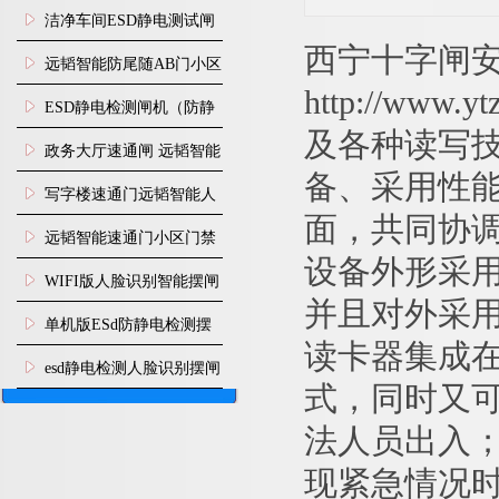
闸安装
洁净车间ESD静电测试闸
西宁十字闸安
机
远韬智能防尾随AB门小区
http://www
门禁闸机安装
​ESD静电检测闸机（防静
及各种读写
电门禁通道系统）
政务大厅速通闸 远韬智能
备、采
用性
防尾随静音速通门
写字楼速通门远韬智能人
面，共同协
脸识别快速通道闸
远韬智能速通门小区门禁
设备外形采
闸机食堂消费摆闸
WIFI版人脸识别智能摆闸
并且对外采
机
单机版ESd防静电检测摆
读卡器集成
闸机
esd静电检测人脸识别摆闸
式，同时又
安装
法人员出入
现紧急情况