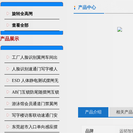
产品中心
旋转全高闸
查看全部
产品展示
工厂人脸识别翼闸车间出
入口人行通道门禁
人脸识别速通门写字楼人
行通道闸门禁设备
ESD 人体静电测试摆闸无
尘车间防静电闸机
AB门互锁防尾随摆闸互锁
闸机
游泳馆会员通道门禁翼闸
产品介绍
相关产品
写字楼访客联动速通门安
装
东莞超市入口单向感应摆
品牌
远韬智