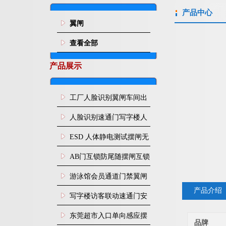
产品中心
翼闸
查看全部
产品展示
工厂人脸识别翼闸车间出
入口人行通道门禁
人脸识别速通门写字楼人
行通道闸门禁设备
ESD 人体静电测试摆闸无
尘车间防静电闸机
AB门互锁防尾随摆闸互锁
闸机
游泳馆会员通道门禁翼闸
产品介绍
写字楼访客联动速通门安
装
东莞超市入口单向感应摆
品牌