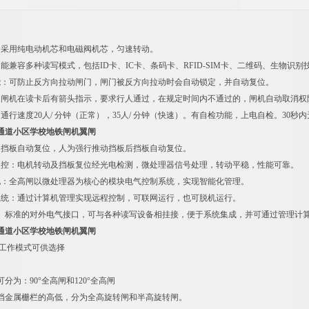
：采用纯电动机芯和电磁阀机芯，匀速转动。
能兼容多种读写模式，包括ID卡、IC卡、条码卡、RFID-SIM卡、二维码、生物
能：可防止反方向拉动闸门，闸门被反方向拉动时会自动锁定，并自动复位。
：闸机在读卡后有箭头指示，要求行人通过，在规定时间内不通过的，闸机自动取消权
通行速度20人/ 分钟（正常），35人/ 分钟（快速）。有自检功能，上电自检。30
通道小区学校地铁闸机翼闸
：挡板自动复位，人为强行推动挡板后挡板自动复位。
受控：电机转动及挡板复位经光电检测，微处理器信号处理，转动平稳，性能可靠。
化：全高闸以微处理器为核心的模块电气控制系统，实现智能化管理。
系统：通过计算机管理实现远程控制，可联网运行，也可脱机运行。
一、标准的对外电气接口，可与各种读写设备相挂接，便于系统集成，并可通过管理计
通道小区学校地铁闸机翼闸
种工作模式可供选择
分为：90°全高闸和120°全高闸
挡金属栅栏的高低，分为全高旋转闸和半高旋转闸。