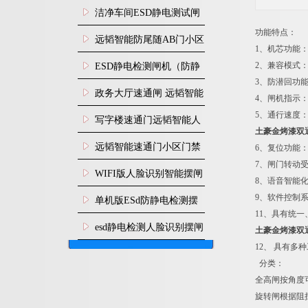
闸安装
洁净车间ESD静电测试闸
功能特点：
机
远韬智能防尾随AB门小区
1、机芯功能
门禁闸机安装
2、兼容模式：
​ESD静电检测闸机（防静
3、防潜回功
电门禁通道系统）
政务大厅速通闸 远韬智能
4、闸机指示
5、通行速度：
防尾随静音速通门
写字楼速通门远韬智能人
土豪金烤漆双
脸识别快速通道闸
远韬智能速通门小区门禁
6、复位功能
7、闸门转动
闸机食堂消费摆闸
WIFI版人脸识别智能摆闸
8、语音智能
机
9、软件控制
单机版ESd防静电检测摆
11、具有统
闸机
esd静电检测人脸识别摆闸
土豪金烤漆双
12、 具有多
安装
分类：
全高闸按角度可
旋转闸根据阻