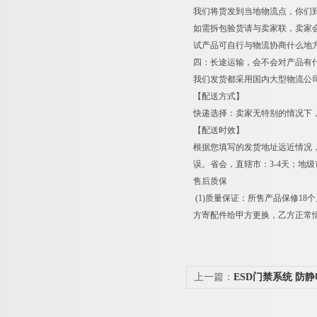
我们将货发到当地物流点，你们
如需拆包验货请与卖家联，卖家
试产品可自行与物流协商什么地
四：长途运输，会不会对产品有
我们发货都采用国内大型物流公
【配送方式】
快递选择：卖家无特别的情况下
【配送时效】
根据您填写的发货地址远近情况
误。省会，直辖市：3-4天；地级市
售后质保
(1)质量保证：所售产品保修1
方寄配件给甲方更换，乙方正常情
上一篇：
ESD门禁系统 防
静电翼闸