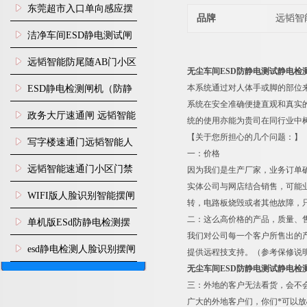
装
东莞超市入口单向感应摆
品牌
远韬智
闸安装
洁净车间ESD静电测试闸
机
远韬智能防尾随AB门小区
无尘车间ESD防静电测试静电检
门禁闸机安装
本系统通过对人体手或脚的部位来
​ESD静电检测闸机（防静
系统在安全准确便捷直观和真实
电门禁通道系统）
政务大厅速通闸 远韬智能
统的使用亦能为贵司在同行业中
【关于您所担心的几个问题：】
防尾随静音速通门
写字楼速通门远韬智能人
一：价格
脸识别快速通道闸
远韬智能速通门小区门禁
因为我们是生产厂家，业务订单
实体公司与网店结合销售，可能
闸机食堂消费摆闸
WIFI版人脸识别智能摆闸
转，电路板烧毁或者其他故障，
机
二：这么高价格的产品，质量、
单机版ESd防静电检测摆
我们对公司每一个客户所售出的
闸机
esd静电检测人脸识别摆闸
提供远程技支持。（参考保修说
无尘车间ESD防静电测试静电检
安装
三：外地的客户无法看货，会不
广大的外地客户们，你们*可以放