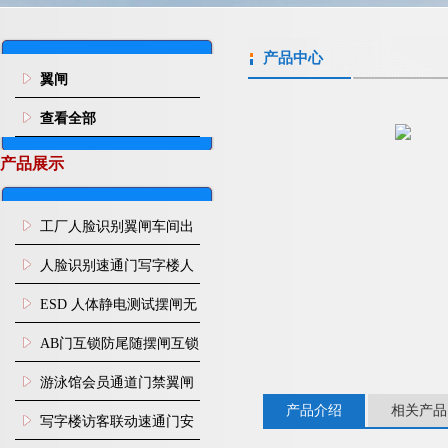
产品中心
翼闸
查看全部
产品展示
工厂人脸识别翼闸车间出
入口人行通道门禁
人脸识别速通门写字楼人
行通道闸门禁设备
ESD 人体静电测试摆闸无
尘车间防静电闸机
AB门互锁防尾随摆闸互锁
闸机
游泳馆会员通道门禁翼闸
产品介绍
相关产品
写字楼访客联动速通门安