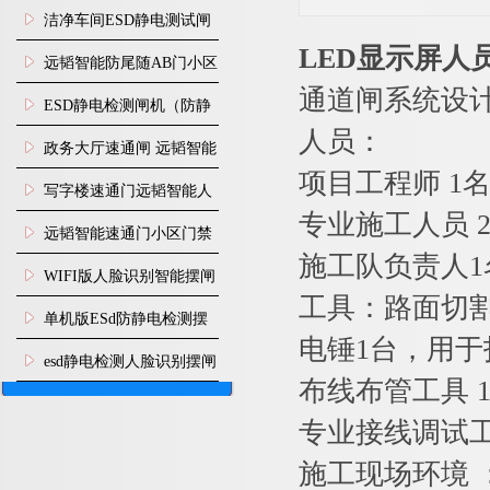
闸安装
洁净车间ESD静电测试闸
LED显示屏人
机
远韬智能防尾随AB门小区
通道闸系统设
门禁闸机安装
​ESD静电检测闸机（防静
人员：
电门禁通道系统）
政务大厅速通闸 远韬智能
项目工程师 1
防尾随静音速通门
写字楼速通门远韬智能人
专业施工人员 
脸识别快速通道闸
远韬智能速通门小区门禁
施工队负责人
闸机食堂消费摆闸
WIFI版人脸识别智能摆闸
工具：路面切割
机
单机版ESd防静电检测摆
电锤1台，用于
闸机
esd静电检测人脸识别摆闸
布线布管工具 
安装
专业接线调试工
施工现场环境 