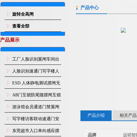
产品中心
旋转全高闸
查看全部
产品展示
工厂人脸识别翼闸车间出
入口人行通道门禁
人脸识别速通门写字楼人
行通道闸门禁设备
ESD 人体静电测试摆闸无
尘车间防静电闸机
AB门互锁防尾随摆闸互锁
闸机
游泳馆会员通道门禁翼闸
产品介绍
相关产品
写字楼访客联动速通门安
装
东莞超市入口单向感应摆
品牌
远韬智