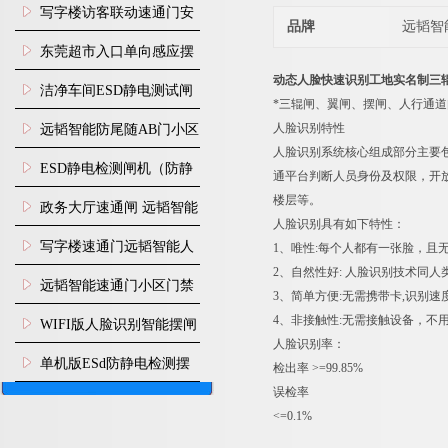
写字楼访客联动速通门安
品牌
远韬智
装
东莞超市入口单向感应摆
动态人脸快速识别工地实名制三
闸安装
洁净车间ESD静电测试闸
*三辊闸、翼闸、摆闸、人行通
机
人脸识别特性
远韬智能防尾随AB门小区
人脸识别系统核心组成部分主要
门禁闸机安装
​ESD静电检测闸机（防静
通平台判断人员身份及权限，开
楼层等。
电门禁通道系统）
政务大厅速通闸 远韬智能
人脸识别具有如下特性：
防尾随静音速通门
写字楼速通门远韬智能人
1、唯性:每个人都有一张脸，且
2、自然性好: 人脸识别技术同
脸识别快速通道闸
远韬智能速通门小区门禁
3、简单方便:无需携带卡,识别
闸机食堂消费摆闸
4、非接触性:无需接触设备，不
WIFI版人脸识别智能摆闸
人脸识别率：
机
单机版ESd防静电检测摆
检出率 >=99.85%
误检率
闸机
<=0.1%