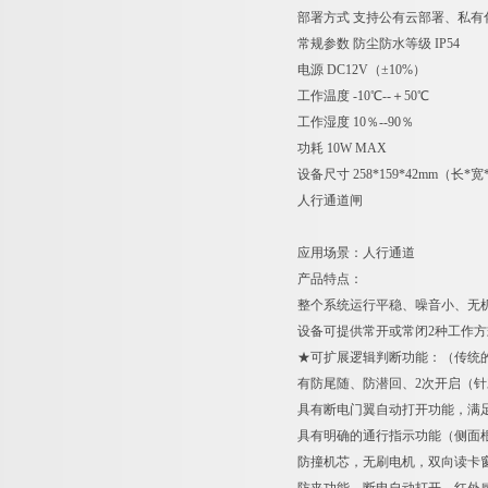
部署方式 支持公有云部署、私有
常规参数 防尘防水等级 IP54
电源 DC12V（±10%）
工作温度 -10℃--＋50℃
工作湿度 10％--90％
功耗 10W MAX
设备尺寸 258*159*42mm（长*
人行通道闸
应用场景：人行通道
产品特点：
整个系统运行平稳、噪音小、无
设备可提供常开或常闭2种工作
★可扩展逻辑判断功能：（传统
有防尾随、防潜回、2次开启（
具有断电门翼自动打开功能，满
具有明确的通行指示功能（侧面
防撞机芯，无刷电机，双向读卡窗