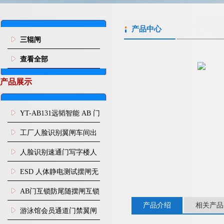
产品中心
三辊闸
查看全部
产品展示
YT-AB131远韬智能 AB 门
闸机双通道互锁防尾随闸
工厂人脸识别翼闸车间出
机
入口人行通道门禁
人脸识别速通门写字楼人
行通道闸门禁设备
ESD 人体静电测试摆闸无
尘车间防静电闸机
AB门互锁防尾随摆闸互锁
产品介绍
相关产品
闸机
游泳馆会员通道门禁翼闸