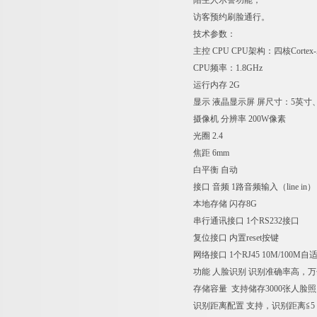
陌生人示警功能；
访客预约刷脸通行。
技术参数：
主控 CPU CPU架构：四核Cortex-A
CPU频率：1.8GHz
运行内存 2G
显示 液晶显示屏 屏尺寸：5英寸、分
摄像机 分辨率 200W像素
光圈 2.4
焦距 6mm
白平衡 自动
接口 音频 1路音频输入（line in）
本地存储 闪存8G
串行通讯接口 1个RS232接口
复位接口 内置reset按键
网络接口 1个RJ45 10M/100M
功能 人脸识别 识别准确率高，万
存储容量 支持储存3000张人脸照
识别距离配置 支持，识别距离≦5