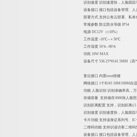
识别速度 识别速度快，人脸跟踪与
设备接口 接口包括设备管理、人
部署方式 支持公有云部署、私有
常规参数 防尘防水等级 IP54
电源 DC12V（±10%）
工作温度 -10℃--＋50℃
工作湿度 10％--90％
功耗 10W MAX
设备尺寸 536.25*θ141.5MM（
复位接口 内置reset按键
网络接口 1个RJ45 10M/100M
功能 人脸识别 识别准确率高，万
存储容量 支持储存3000张人脸照
识别距离配置 支持，识别距离≦5
识别速度 识别速度快，人脸跟踪与
卡片功能 支持读身证系列号、I
二维码功能 支持识读访客二维码
设备接口 接口包括设备管理、人