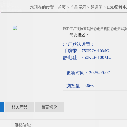
您现在的位置：
首页
>
产品展示
>
通道闸
>
ESD防静
ESD工厂实验室消除静电闸机防静电测试
简要描述：
出厂默认设置：
手腕带：750KΩ~10MΩ
静电鞋：750KΩ~100MΩ
测试仪静电鞋
测试范围：750KΩ – 35MΩ 精度
更新时间：2025-09-07
：750KΩ – 100MΩ 精度±10%
：750KΩ – 1000MΩ 精度
浏览量：3666
相关产品
留言询价
远韬智能