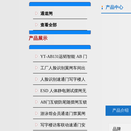
产品中心
通道闸
查看全部
产品展示
YT-AB131远韬智能 AB 门
闸机双通道互锁防尾随闸
工厂人脸识别翼闸车间出
机
入口人行通道门禁
人脸识别速通门写字楼人
行通道闸门禁设备
ESD 人体静电测试摆闸无
尘车间防静电闸机
AB门互锁防尾随摆闸互锁
产品介绍
闸机
游泳馆会员通道门禁翼闸
写字楼访客联动速通门安
品牌