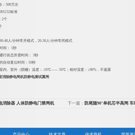
命：500万次
RS232标准
：2个
个
0-40人/分钟常开模式，20-30人/分钟常闭模式
时间： 1秒
通行状态所需时间： 3秒
的自动复位时间：10秒
室内、室外（阴棚）温度：-10℃—— 50℃；相对湿度：≤90%，不凝露
验室消除静电闸机防静电测试翼闸
电消除器 人体防静电门禁闸机
下一篇：
防尾随90°单机芯半高闸 
动转闸
产品中心
技术文章
供求商机
荣誉资