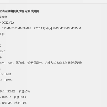
验室消除静电闸机防静电测试翼闸
能参数
DC12V2A
：175MM*105MM*8MM XYT-A9外尺寸180MM*130MM*8MM
限制
%
60C°
年
辊闸、摆闸、翼闸或门锁无需刷卡。这种方式省成本但无测试记录
：
Ω~10MΩ
Ω~100MΩ
KΩ – 35MΩ 精度±5%
 100MΩ 精度±10%
 1000MΩ 精度±20%