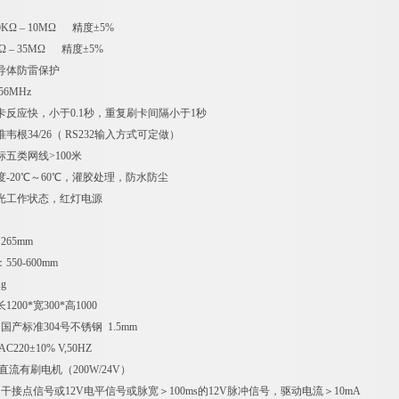
KΩ – 10MΩ 精度±5%
– 35MΩ 精度±5%
导体防雷保护
56MHz
卡反应快，小于0.1秒，重复刷卡间隔小于1秒
韦根34/26（ RS232输入方式可定做）
五类网线>100米
-20℃～60℃，灌胶处理，防水防尘
光工作状态，红灯电源
准技术参数
265mm
50-600mm
g
200*宽300*高1000
国产标准304号不锈钢 1.5mm
220±10% V,50HZ
直流有刷电机（200W/24V）
 干接点信号或12V电平信号或脉宽＞100ms的12V脉冲信号，驱动电流＞10mA