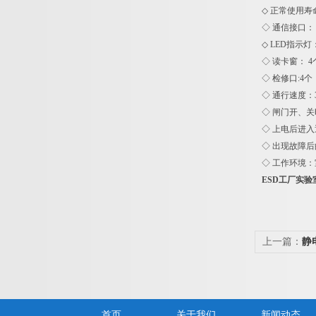
◇ 正常使用寿
◇ 通信接口： 
◇ LED指示灯
◇ 读卡窗： 4
◇ 检修口:4个
◇ 通行速度：3
◇ 闸门开、关
◇ 上电后进入
◇ 出现故障后
◇ 工作环境：
ESD工厂实
上一篇：
静
首页
关于我们
新闻动态