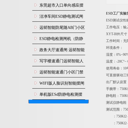
装
东莞超市入口单向感应摆
ESD工厂实
闸安装
洁净车间ESD静电测试闸
ESD测试仪性
机
工作电压：输入
远韬智能防尾随AB门小区
XYT-I8外尺寸
门禁闸机安装
​ESD静电检测闸机（防静
工作时间：无
环境条件：
电门禁通道系统）
政务大厅速通闸 远韬智能
湿度：0%~90
防尾随静音速通门
写字楼速通门远韬智能人
温度：-20C°~ 
使用寿命：10
脸识别快速通道闸
远韬智能速通门小区门禁
可直接驱动三
闸机食堂消费摆闸
出厂默认设置
WIFI版人脸识别智能摆闸
手腕带：750K
机
单机版ESd防静电检测摆
静电鞋：750K
测试仪静电鞋
闸机
测试范围：750
：750KΩ –
：750KΩ –