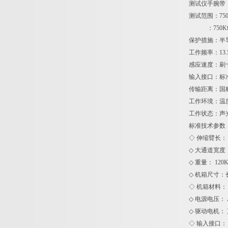
测试仪手腕带
测试范围：750
：750KΩ 
保护措施：半
工作频率：13.
感应速度：刷
输入接口：标准
传输距离：国标
工作环境：温度
工作状态：声
标
◇ 伸缩臂长： 
◇ 大通道宽度：5
◇ 重量： 120K
◇ 机箱尺寸：长1
◇ 机箱材料： 
◇ 电源电压： AC
◇ 驱动电机： 
◇ 输入接口：