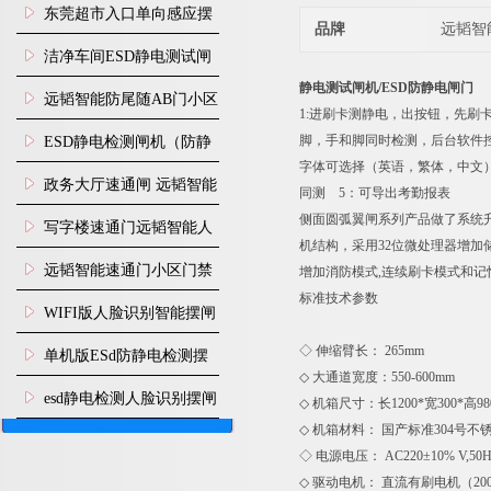
装
东莞超市入口单向感应摆
品牌
远韬智
闸安装
洁净车间ESD静电测试闸
静电测试闸机/ESD防静电闸门
机
远韬智能防尾随AB门小区
1:进刷卡测静电，出按钮，先
门禁闸机安装
脚，手和脚同时检测，后台软
​ESD静电检测闸机（防静
字体可选择（英语，繁体，中文）
电门禁通道系统）
政务大厅速通闸 远韬智能
同测 5：可导出考勤报表
侧面圆弧翼闸系列产品做了系统
防尾随静音速通门
写字楼速通门远韬智能人
机结构，采用32位微处理器增
脸识别快速通道闸
远韬智能速通门小区门禁
增加消防模式,连续刷卡模式和
标准技术参数
闸机食堂消费摆闸
WIFI版人脸识别智能摆闸
机
◇ 伸缩臂长： 265mm
单机版ESd防静电检测摆
◇ 大通道宽度：550-600mm
闸机
esd静电检测人脸识别摆闸
◇ 机箱尺寸：长1200*宽300*高98
◇ 机箱材料： 国产标准304号不
安装
◇ 电源电压： AC220±10% V,50
◇ 驱动电机： 直流有刷电机（200