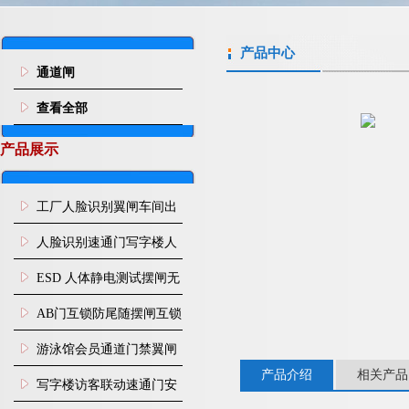
产品中心
通道闸
查看全部
产品展示
工厂人脸识别翼闸车间出
入口人行通道门禁
人脸识别速通门写字楼人
行通道闸门禁设备
ESD 人体静电测试摆闸无
尘车间防静电闸机
AB门互锁防尾随摆闸互锁
闸机
游泳馆会员通道门禁翼闸
产品介绍
相关产品
写字楼访客联动速通门安