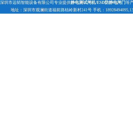
深圳市远韬智能设备有限公司专业提供
静电测试闸机/ESD防静电闸门
等
地址：深圳市观澜街道福前路桔岭新村241号 手机：18928494095,13823