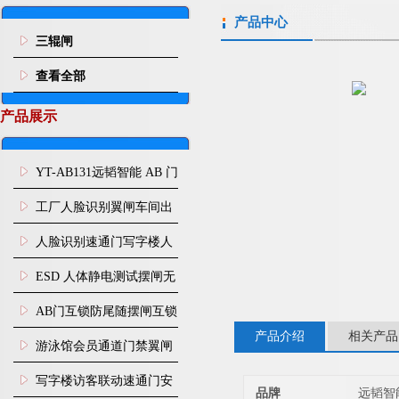
产品中心
三辊闸
查看全部
产品展示
YT-AB131远韬智能 AB 门
闸机双通道互锁防尾随闸
工厂人脸识别翼闸车间出
机
入口人行通道门禁
人脸识别速通门写字楼人
行通道闸门禁设备
ESD 人体静电测试摆闸无
尘车间防静电闸机
AB门互锁防尾随摆闸互锁
产品介绍
相关产品
闸机
游泳馆会员通道门禁翼闸
写字楼访客联动速通门安
品牌
远韬智