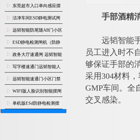
装
东莞超市入口单向感应摆
手部酒精
闸安装
洁净车间ESD静电测试闸
机
远韬智能防尾随AB门小区
远韬智能手部
门禁闸机安装
​ESD静电检测闸机（防静
员工进入时不
电门禁通道系统）
政务大厅速通闸 远韬智能
够保证手部的
防尾随静音速通门
写字楼速通门远韬智能人
采用304材料
脸识别快速通道闸
远韬智能速通门小区门禁
GMP车间。
闸机食堂消费摆闸
WIFI版人脸识别智能摆闸
交叉感染。
机
单机版ESd防静电检测摆
闸机