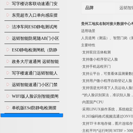
写字楼访客联动速通门安
品牌
远韬智
装
东莞超市入口单向感应摆
贵州工地实名制对接大数据中心
闸安装
洁净车间ESD静电测试闸
适用场景
机
人员道闸（测温）、智慧门岗（
远韬智能防尾随AB门小区
主要特性
门禁闸机安装
​ESD静电检测闸机（防静
·支持双目活体检测
·支持微小程序登记人脸
电门禁通道系统）
政务大厅速通闸 远韬智能
·支持手机远程开门
防尾随静音速通门
写字楼速通门远韬智能人
·支持云平台，可查看体温测量数
·支持用户微小程序自助登记人脸
脸识别快速通道闸
远韬智能速通门小区门禁
·支持强逆光环境下人员运动人脸
闸机食堂消费摆闸
·*的人脸识别算法，准识别人脸，
WIFI版人脸识别智能摆闸
·内置国产CPU
机
单机版ESd防静电检测摆
·采用LINUX操作系统，系统稳定
·H.265编码格式视频流通过ONV
闸机
·支持TF卡本地存储，图片连续
·主机平均*运行时间 MTBF＞5000