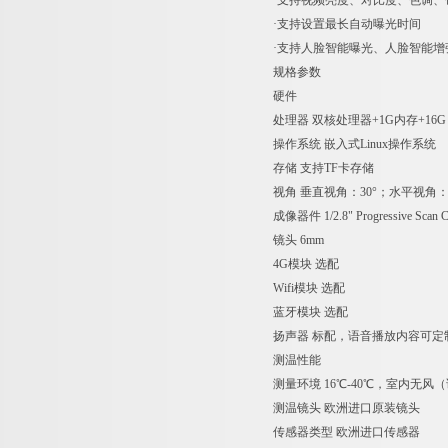
·支持视频亮度、对比度、色调、饱
·支持设置最长自动曝光时间
·支持人脸智能曝光、人脸智能增
规格参数
硬件
处理器
双核处理器+1G内存+16G
操作系统
嵌入式Linux操作系统
存储
支持TF卡存储
视角
垂直视角：30°；水平视角：3
成像器件
1/2.8" Progressive Sca
镜头
6mm
4G模块
选配
Wifi模块
选配
蓝牙模块
选配
扬声器
标配，语音播放内容可定
测温性能
测量环境
16℃-40℃，室内无风
测温镜头
欧洲进口原装镜头
传感器类型
欧洲进口传感器