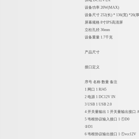
供电
DC12V/2A
设备功率
20W(MAX)
设备尺寸
252(长) * 136(宽) *26(
屏幕规格
8寸IPS高清屏
立柱孔径
36mm
设备重量
1.7千克
产品尺寸
接口定义
序号
名称
数量
备注
1
网口
1
RJ45
2
电源
1
DC12V IN
3
USB
1
USB 2.0
4
开关量输出
1
开关量输出接口 A+
5
韦根协议输入接口
1
①D0
②D1
6
韦根协议输出接口
1
①vcc12V