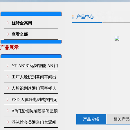
产品中心
旋转全高闸
查看全部
产品展示
YT-AB131远韬智能 AB 门
闸机双通道互锁防尾随闸
工厂人脸识别翼闸车间出
机
入口人行通道门禁
人脸识别速通门写字楼人
行通道闸门禁设备
ESD 人体静电测试摆闸无
尘车间防静电闸机
AB门互锁防尾随摆闸互锁
产品介绍
相关产品
闸机
游泳馆会员通道门禁翼闸