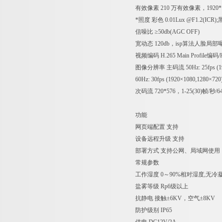
有效像素
210 万有效像素，1920*1
*照度
彩色 0.01Lux @F1.2(ICR);黑
信噪比
≥50db(AGC OFF)
宽动态
120db，isp算法人脸局部
视频编码
H.265 Main Profile
图像分辨率
主码流
50Hz: 25fps (
60Hz: 30fps (1920×1080,1280×720
次码流
720*576，1-2
功能
网页端配置
支持
设备远程升级
支持
部署方式
支持公网、局域网使用
常规参数
工作湿度
0～90%相对湿度,无冷
盐雾等级
Rp6级以上
抗静电
接触±6KV，空气±8KV
防护级别
IP65