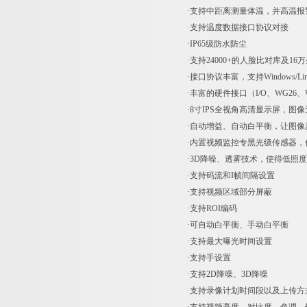
·支持中距离测量体温，并高温报
·支持温度数据接口协议对接
·IP65级防水防尘
·支持24000+的人脸比对库及16
·接口协议丰富，支持Windows/L
·丰富的硬件接口（I/O、WG26、W
·8寸IPS全视角高清显示屏，图
·自动增益、自动白平衡，让图像
·内置视频监控专黑光级传感器，
·3D降噪、透雾技术，使得低照
·支持码流和I帧间隔设置
·支持视频区域部分屏蔽
·支持ROI编码
·可自动白平衡、手动白平衡
·支持最大曝光时间设置
·支持手设置
·支持2D降噪、3D降噪
·支持录像计划时间段以及上传方