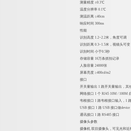
测量精度
±0.3℃
温度分辨率
0.1℃
测温距离
≤40cm
响应时间
300ms
性能
识别高度
1.2~2.2米，角度可调
识别距离
0.3~1.5米，视镜头可变
识别时间
小于0.5秒
存储容量
16万条抓拍记录
人脸容量
24000张
屏幕亮度
≥400cd/m2
接口
开关量输出
1 路开关量输出，其
网络接口
1 个 RJ45 10M /
韦根接口
1 路韦根接口输入，1
USB 接口
1 路 USB 接口做device
通讯接口
1 路 RS485 接口
摄像头参数
摄像机
双目摄像头，可见光和近