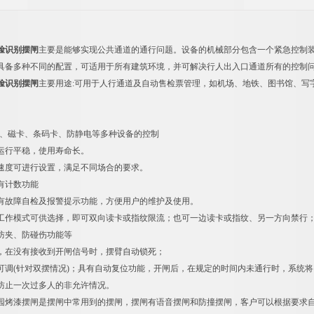
脸识别摆闸
主要是能够实现公共通道的通行问题。设备的机械部分包含一个紧急控制
具备多种不同的配置，可适用于所有建筑环境，并可解决行人出入口通道所有的控制
脸识别摆闸
主要用途:可用于人行通道及自动售检票管理，如机场、地铁、图书馆、写
：
D、磁卡、条码卡、防静电等多种设备的控制
行平稳，使用寿命长。
度可进行设置，满足不同场合的要求。
计数功能
故障自检及报警提示功能，方便用户的维护及使用。
模式可供选择，即可双向读卡或指纹限流；也可一边读卡或指纹、另一方向禁行；
夹、防碰伤功能等
在没有接收到开闸信号时，摆臂自动锁死；
(针对双摆情况)；具有自动复位功能，开闸后，在规定的时间内未通行时，系统将
止一次过多人的非允许情况。
漆摆闸是摆闸中常用到的摆闸，摆闸有语音摆闸和防撞摆闸，客户可以根据要求自