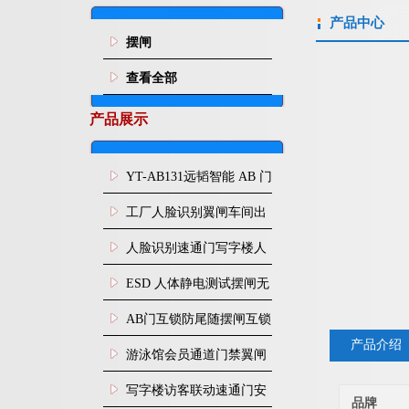
产品中心
摆闸
查看全部
产品展示
YT-AB131远韬智能 AB 门
闸机双通道互锁防尾随闸
工厂人脸识别翼闸车间出
机
入口人行通道门禁
人脸识别速通门写字楼人
行通道闸门禁设备
ESD 人体静电测试摆闸无
尘车间防静电闸机
AB门互锁防尾随摆闸互锁
产品介绍
闸机
游泳馆会员通道门禁翼闸
写字楼访客联动速通门安
品牌