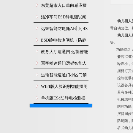
装
东莞超市入口单向感应摆
闸安装
洁净车间ESD静电测试闸
幼儿园人
机
臂自动复位。
远韬智能防尾随AB门小区
幼儿园人
门禁闸机安装
​ESD静电检测闸机（防静
等。
功能特点
电门禁通道系统）
政务大厅速通闸 远韬智能
兼容IC/I
防尾随静音速通门
写字楼速通门远韬智能人
噪声小，运
摆臂打开速
脸识别快速通道闸
远韬智能速通门小区门禁
控制板带有
闸机食堂消费摆闸
该设备具有
WIFI版人脸识别智能摆闸
具有多种工作
机
单机版ESd防静电检测摆
机械结构防
防冲功能，
闸机
摆臂同步可调
防尾随，防
桥式幼儿园烤