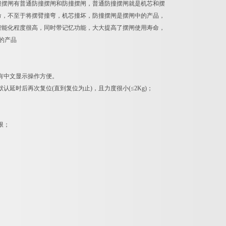
撞摆闸有普通防撞摆闸和防撞摆闸，普通防撞摆闸就是机芯和摆
命，不至于将摆臂撞弯，机芯撞坏，防撞摆闸是摆闸中的产品，
智能化程度很高，同时带记忆功能，大大提高了摆闸使用寿命，
的产品
有中文显示操作方便。
延时后再次复位(直到复位为止)，且力度很小(≤2Kg)；
限；