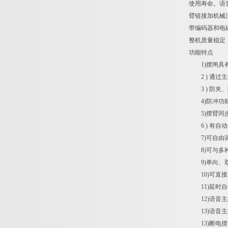
使用寿命。语
臂链接加机械
带编码器和电
整机质量稳定
功能特点
1)摆闸具有
2 ) 通过
3 ) 防夹
4)防冲功能
5)摆臂同步
6 ) 有自
7)可自由调
8)可与多种
9)单向、双
10)可直接
11)延时自
12)语音主
13)语音主
13)断电摆