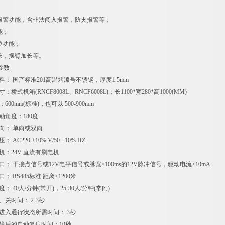
警功能，含非法闯入报警，防夹报警等；
能；
位功能；
，摆臂加长等。
参数
 国产标准201高温烤漆号不锈钢，厚度1.5mm
机箱(RNCF8008L、RNCF6008L)；长1100*宽280*高1000(MM)
0mm(标准)，也可以 500-900mm
角度：180度
： 单向或双向
C220 ±10% V/50 ±10% HZ
：24V 直流有刷电机
 干接点信号或12V电平信号或脉宽≥100ms的12V脉冲信号，驱动电流≥10mA
RS485标准 距离≤1200米
40人/分钟(常开)，25-30人/分钟(常闭)
关时间： 2-3秒
入通行状态所需时间： 3秒
后的自动复位时间：10秒