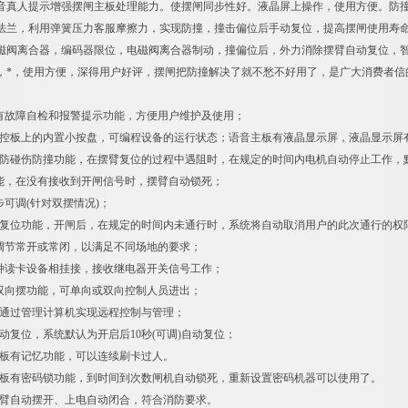
音真人提示增强摆闸主板处理能力。使摆闸同步性好。液晶屏上操作，使用方便。防
法兰，利用弹簧压力客服摩擦力，实现防撞，撞击偏位后手动复位，提高摆闸使用寿
磁阀离合器，编码器限位，电磁阀离合器制动，撞偏位后，外力消除摆臂自动复位，
，*，使用方便，深得用户好评，摆闸把防撞解决了就不愁不好用了，是广大消费者信
故障自检和报警提示功能，方便用户维护及使用；
主控板上的内置小按盘，可编程设备的运行状态；语音主板有液晶显示屏，液晶显示屏
、防碰伤防撞功能，在摆臂复位的过程中遇阻时，在规定的时间内电机自动停止工作，默认
，在没有接收到开闸信号时，摆臂自动锁死；
可调(针对双摆情况)；
动复位功能，开闸后，在规定的时间内未通行时，系统将自动取消用户的此次通行的权
节常开或常闭，以满足不同场地的要求；
读卡设备相挂接，接收继电器开关信号工作；
向摆功能，可单向或双向控制人员进出；
通过管理计算机实现远程控制与管理；
动复位，系统默认为开启后10秒(可调)自动复位；
板有记忆功能，可以连续刷卡过人。
板有密码锁功能，到时间到次数闸机自动锁死，重新设置密码机器可以使用了。
臂自动摆开、上电自动闭合，符合消防要求。