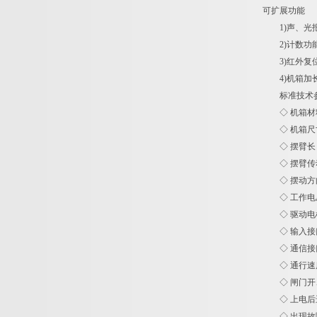
可扩展功能
1)声、光报
2)计数功
3)红外复
4)机箱加长
标准技术
◇ 机箱材料：
◇ 机箱尺寸：桥式
◇ 摆臂长：60
◇ 摆臂传动
◇ 摆动方向
◇ 工作电压： A
◇ 驱动电机
◇ 输入接口：
◇ 通信接口： 
◇ 通行速度： 
◇ 闸门开、
◇ 上电后进
◇ 出现故障