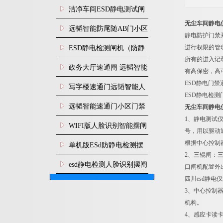
闸安装
洁净车间ESD静电测试闸
无尘车间静电
机
远韬智能防尾随AB门小区
静电防护门禁
门禁闸机安装
进行权限的管
​ESD静电检测闸机（防静
所有的进入记
电门禁通道系统）
政务大厅速通闸 远韬智能
有高保密，高
ESD静电门
防尾随静音速通门
写字楼速通门远韬智能人
ESD静电检
脸识别快速通道闸
远韬智能速通门小区门禁
无尘车间静电
1、静电测试
闸机食堂消费摆闸
WIFI版人脸识别智能摆闸
号，用以驱动
机
根据中心控制
单机版ESd防静电检测摆
2、三辊闸：
闸机
esd静电检测人脸识别摆闸
口闸机配置外
四川esd静电
安装
3、中心控制
机构。
4、感应卡读