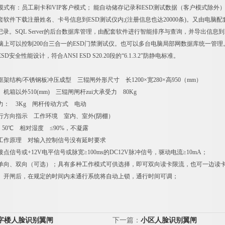
式有：员工刷卡和VIP客户模式； 能自动储存记录和ESD测试数据（客户模式除外），
软件下载注册姓名、卡号信息到ESD测试仪内;(注册信息也达20000条)。又由电脑
记录。SQL Server的后台数据库管理，由配套软件进行智能排序与查询，并导出信息到
脑上可以控制200台三合一的ESD门禁测试仪。也可以多台电脑局部网数据库统一管
D安全性能设计，符合ANSI ESD S20.20段的“6.1.3.2"防静电标准。
架结构/不锈钢板冲压成型 三辊闸外形尺寸 长1200×宽280×高950（mm）
机箱以外510(mm) 三辊闸闸杆zui大承受力 80Kg
力： 3Kg 闸杆传动方式 电动
行方向指示 工作环境 室内、室外(阴棚）
～ 50℃ 相对湿度 ≤90%，不凝露
工作原理 对输入控制信号没有延时要求
点信号或+12V电平信号或脉宽≥100ms的DC12V脉冲信号，驱动电流≥10mA；
单向、双向（可选）；具有多种工作模式可供选择，即可双向读卡限流，也可一边读
 开闸后，在规定的时间内未通行系统将自动上锁，通行时间可调；
字楼人脸识别翼闸
下一篇：
小区人脸识别翼闸