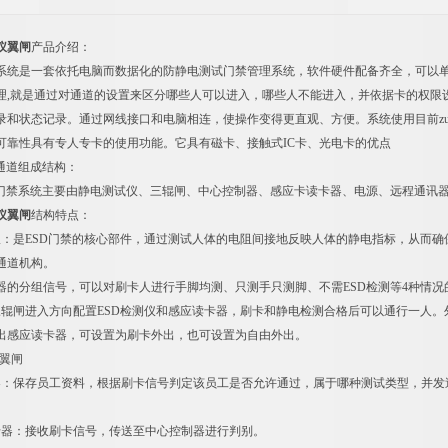
仪翼闸
产品介绍：
系统是一套依托电脑而数据化的防静电测试门禁管理系统，软件硬件配备齐全，可以单机
理,就是通过对通道的设置来区分哪些人可以进入，哪些人不能进入，并依据卡的权限
录和状态记录。通过网线接口和电脑相连，使操作变得更直观、方便。系统使用目前zui
可靠性具有专人专卡的使用功能。它具有磁卡、接触式IC卡、光电卡的优点
禁通道组成结构：
测门禁系统主要由静电测试仪、三辊闸、中心控制器、感应卡读卡器、电源、远程通讯
仪翼闸
结构特点：
仪：是ESD门禁的核心部件，通过测试人体的电阻间接地反映人体的静电指标，从而
通道机构。
器的分组信号，可以对刷卡人进行手脚均测、只测手只测脚、不需ESD检测等4种情况
三辊闸进入方向配置ESD检测仪和感应读卡器，刷卡和静电检测合格后可以通行一人
出感应读卡器，可设置为刷卡外出，也可设置为自由外出。
仪翼闸
器：保存员工资料，根据刷卡信号判定该员工是否允许通过，属于哪种测试类型，并发
卡器：接收刷卡信号，传送至中心控制器进行判别。