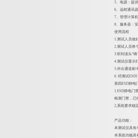
5、电源：提
6、远程通讯
7、管理计算
8、服务器：安装
使用流程
1.测试人员
2.测试人员
3.听到读头
4.测试仪显
5.外出通道
6. 经测试ES
第四ESD静
1.ESD静
检测门禁，已
2,系统要求
产品功能：
本测试仪具有
本系统功能具