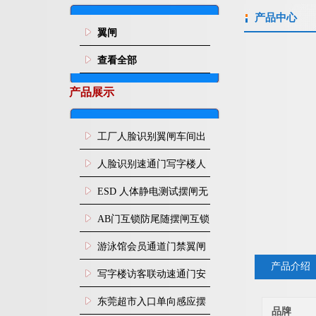
产品中心
翼闸
查看全部
产品展示
工厂人脸识别翼闸车间出
入口人行通道门禁
人脸识别速通门写字楼人
行通道闸门禁设备
ESD 人体静电测试摆闸无
尘车间防静电闸机
AB门互锁防尾随摆闸互锁
闸机
游泳馆会员通道门禁翼闸
产品介绍
写字楼访客联动速通门安
装
东莞超市入口单向感应摆
品牌