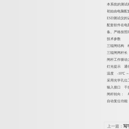
本系统的测试模
初始由电脑配套
ESD测试仪的
配套软件在电
备。严格按照ES
技术参数
三辊闸结构 框
三辊闸闸杆长 
闸杆工作驱动
灯光提示 通
温度 -10℃ 
采用光学孔位
输入接口 干接
闸杆转向： 
自动复位功能
上一篇：
写