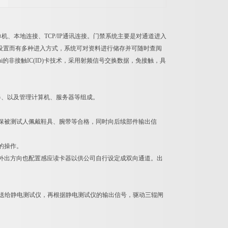
、本地连接、TCP/IP通讯连接。门禁系统主要是对通道进入
设置而有多种进入方式，系统可对资料进行储存并可随时查阅
的非接触IC(ID)卡技术，采用射频信号交换数据，免接触，具
器、以及管理计算机、服务器等组成。
确保被测试人佩戴鞋具、腕带等合格，同时向后续部件输出信
的操作。
。外出方向也配置感应读卡器以供公司自行设定成双向通道。出
送给静电测试仪，再根据静电测试仪的输出信号，驱动三辊闸