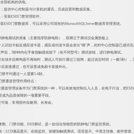
供全部机构的供电。
器：提供中心控制器与计算机的通讯，完成设置和数据采集。
机：安装ESD门禁管理软件。
ESD门禁数据库，可以采用公司现有的MicrosoftSQLServer数据库管理系统。
做好静电测试的准备（主要指穿防静电鞋），双脚立于测试仪金属垫板上
将个人识别卡贴近感应读卡器，感应成功读卡器会发出“嘀"声，此时中心控制器已成功
“嘀"声后，5秒钟内右手食指触摸或按下（依不同型号）测试按钮，进行静电测试。
示灯全绿并且蜂鸣器不再响时，测试人可前行通过三辊闸，超过设定时间（一般5秒），
刷卡后直接通过，也可设置成免刷卡直接外出。
D门禁平均通过一人需要5-6秒。
电门禁通道管理作用特点：
电门禁通道管理设备作为门禁系统的一种，可以有效地控制出入人员，在电子行业，把ES
经成为品质保障的一项重要手段。
稳定可靠，常用部件应耐用、长寿命。
考勤、门禁功能、ESD测试，是一款综合智能型的防静电门禁监控系统。
有：LCD液晶显示、在线监控、按键加触摸测试、语音提示、中英文转换、邮件群发