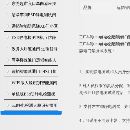
装
东莞超市入口单向感应摆
品牌
远韬智
闸安装
洁净车间ESD静电测试闸
机
远韬智能防尾随AB门小区
门禁闸机安装
工厂车间ESD静电检测消除闸门
​ESD静电检测闸机（防静
工厂车间ESD静电检测消除闸门
电门禁通道系统）
政务大厅速通闸 远韬智能
静电门禁测试系统：
防尾随静音速通门
写字楼速通门远韬智能人
脸识别快速通道闸
远韬智能速通门小区门禁
1、实现静电测试和人员身
闸机食堂消费摆闸
WIFI版人脸识别智能摆闸
2.对人员权限的灵活分配
刷卡并且静电测试通过后，
机
单机版ESd防静电检测摆
闸机
esd静电检测人脸识别摆闸
3. 支持左右脚静电测试。
安装
4．可采用不同读卡器，支