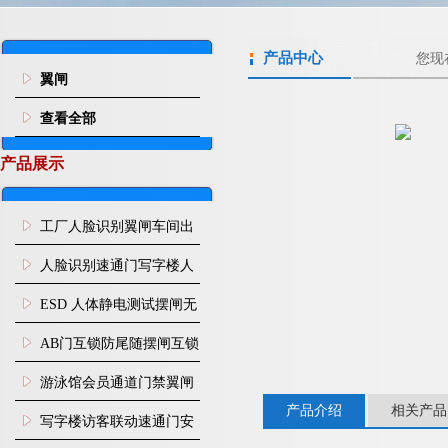
产品中心
您现
翼闸
查看全部
产品展示
工厂人脸识别翼闸车间出
入口人行通道门禁
人脸识别速通门写字楼人
行通道闸门禁设备
ESD 人体静电测试摆闸无
尘车间防静电闸机
AB门互锁防尾随摆闸互锁
闸机
游泳馆会员通道门禁翼闸
产品介绍
相关产品
写字楼访客联动速通门安