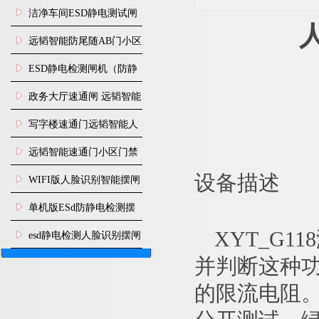
闸安装
洁净车间ESD静电测试闸
机
远韬智能防尾随AB门小区
门禁闸机安装
​ESD静电检测闸机（防静
电门禁通道系统）
政务大厅速通闸 远韬智能
防尾随静音速通门
写字楼速通门远韬智能人
脸识别快速通道闸
远韬智能速通门小区门禁
闸机食堂消费摆闸
WIFI版人脸识别智能摆闸
设备描述
机
单机版ESd防静电检测摆
闸机
XYT_G
esd静电检测人脸识别摆闸
并判断这种
安装
的限流电阻