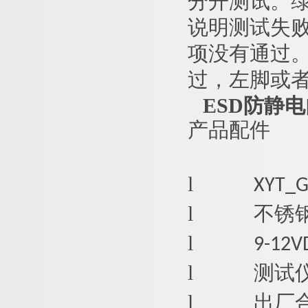
分开测试。绿
说明测试失
项没有通过
过，左脚或
ESD防静
产品配件
l
XYT_
l
不锈
l
9-1
l
测试
l
出厂