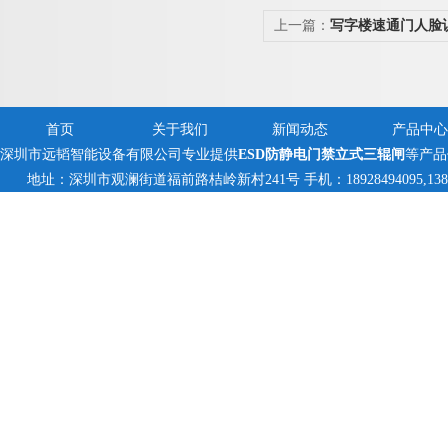
上一篇：
写字楼速通门人脸
方案
首页
关于我们
新闻动态
产品中心
深圳市远韬智能设备有限公司专业提供
ESD防静电门禁立式三辊闸
等产品
地址：深圳市观澜街道福前路桔岭新村241号 手机：18928494095,138235