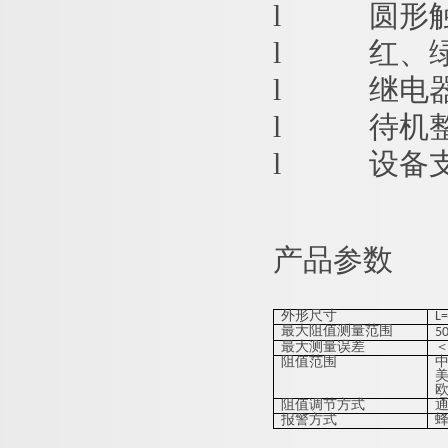
l
圆形
l
红、
l
继电
l
待机
l
设备
产品参数
外形尺寸
L
最大阻值测量范围
5
最大测量误差
＜
阻值范围
中
美
欧
阻值调节方式
报警方式