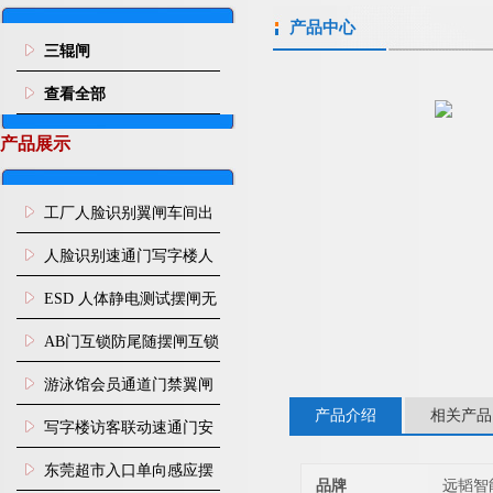
产品中心
三辊闸
查看全部
产品展示
工厂人脸识别翼闸车间出
入口人行通道门禁
人脸识别速通门写字楼人
行通道闸门禁设备
ESD 人体静电测试摆闸无
尘车间防静电闸机
AB门互锁防尾随摆闸互锁
闸机
游泳馆会员通道门禁翼闸
产品介绍
相关产品
写字楼访客联动速通门安
装
东莞超市入口单向感应摆
品牌
远韬智