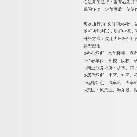
右边开闸通行：当有右边开
辊闸转动一定角度后，使复
每次通行的*长时间
为
4
秒，
落杆功能测试：切断电源，
升杆方法：先用力压杆然后
典型应用
⊙
办公场所：智能楼宇、商
⊙
科教单位：学校、院校、
⊙
商业服务场所：超市、商
⊙
居住场所：小区、社区、
⊙
运输站点：汽车站、火车
⊙
景区：风景区、游乐场、