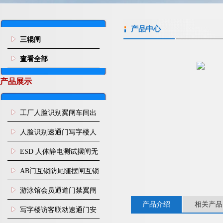
产品中心
三辊闸
查看全部
产品展示
工厂人脸识别翼闸车间出
入口人行通道门禁
人脸识别速通门写字楼人
行通道闸门禁设备
ESD 人体静电测试摆闸无
尘车间防静电闸机
AB门互锁防尾随摆闸互锁
闸机
游泳馆会员通道门禁翼闸
产品介绍
相关产品
写字楼访客联动速通门安