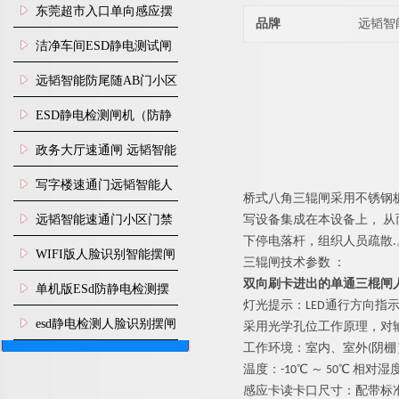
装
东莞超市入口单向感应摆
品牌
远韬智
闸安装
洁净车间ESD静电测试闸
机
远韬智能防尾随AB门小区
门禁闸机安装
​ESD静电检测闸机（防静
电门禁通道系统）
政务大厅速通闸 远韬智能
防尾随静音速通门
写字楼速通门远韬智能人
桥式八角三辊闸
采用不锈钢
脸识别快速通道闸
远韬智能速通门小区门禁
写设备集成在本设备上
，
从
下停电落杆，组织人员疏
散
.
闸机食堂消费摆闸
WIFI版人脸识别智能摆闸
三辊闸
技术参
数
：
双向刷卡进出的单通三棍
机
单机版ESd防静电检测摆
灯光提示
：
LE
D
通行方向指
闸机
esd静电检测人脸识别摆闸
采用光学孔位工作原理，对
工作环境：室内、室
外
(
阴棚
安装
温度
：
-1
0
℃
～
5
0
℃
相对湿
感应卡读卡口尺寸：配带标