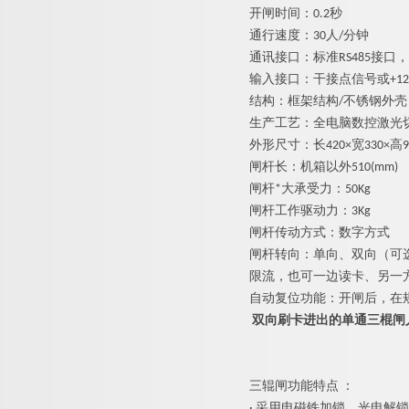
开闸时间
：
0.
2
秒
通行速度
：
3
0
人
/
分钟
通讯接口：标
准
RS48
5
接口，
输入接口：干接点信号
或
+12
结构：框架结
构
/
不锈钢外壳
生产工艺：全电脑数控激光
外形尺寸：
长42
0
×
宽330
×
高
9
闸杆长：机箱以
外
510(mm)
闸杆*大承受力：
5
0Kg
闸杆工作驱动力
：
3Kg
闸杆传动方式：数字方式
闸杆转向：单向、双向（可
限流，也可一边读卡、另一
自动复位功能：开闸后，在
双向刷卡进出的单通三棍闸
三辊闸功能特
点
：
·
采用电磁铁加锁、光电解锁