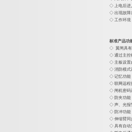
◇ 上电后进
◇ 出现故障
◇ 工作环境
标准产品功
◇
翼闸
具有
◇ 通过主
◇ 主板设
◇ 消防模
◇ 记忆功
◇ 联网远
◇ 闸机密
◇ 防夹功
◇ 声、光
◇ 防冲功
◇ 伸缩臂
◇ 具有自