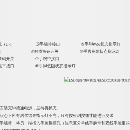
⑤
手腕带
⑨
（L R）
接口
手脚PASS状态指示灯
⑥
⑩
出
触摸按钮开关
手脚高阻状态指示灯
拨码开关
⑦
手腕带接口
电平接口
⑧
手脚低阻状态指示灯
安装完毕接通电源，呈待机状态。
状态下所有测试结果指示灯不亮，只有按检测按钮才能进行测试
手腕带，将另一端插入手腕带插孔（注意区分单线手腕带和双线手腕带的