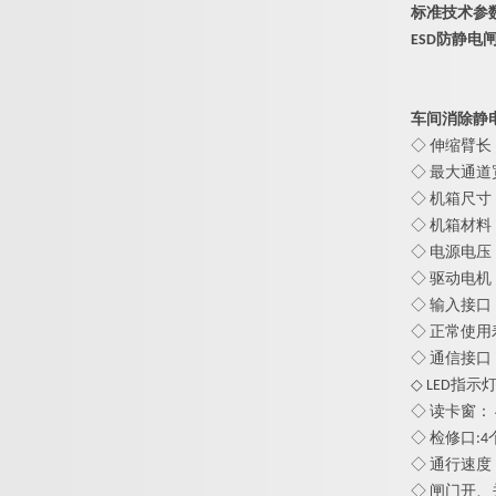
标准技术
ESD防静电
车间消除静
◇ 伸缩臂长：
◇ 最大通道宽
◇
机箱尺寸：长
◇ 机箱材料
◇ 电源电压： A
◇ 驱动电机：
◇ 输入接口
◇ 正常使用
◇ 通信接口：
◇ LED指示
◇ 读卡窗： 
◇ 检修口:4
◇ 通行速度：
◇ 闸门开、