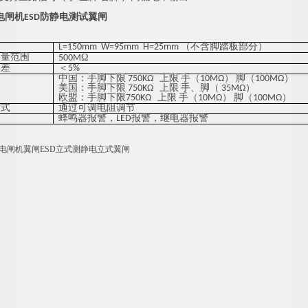
电闸机ESD防静电测试翼闸
L=150mm W=95mm H=25mm （不含脚踏板部分）
测量范围
Ω
5
00M
误差
＜5%
中国：手脚下限 750KΩ 上限 手（10MΩ） 脚（100MΩ）
美国：手脚下限 750KΩ 上限 手、脚（ 35MΩ）
欧盟：手脚下限750KΩ 上限 手（10MΩ） 脚（100MΩ）
方式
通过可调电阻调节
蜂鸣器报警，LED报警，继电器报警