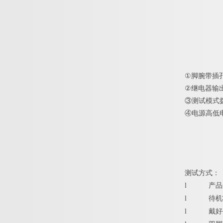
①
脚腕带插孔
②
继电器输
③
测试模式
④
电源高低
测试方式：
l
产品
l
待机
l
戴好