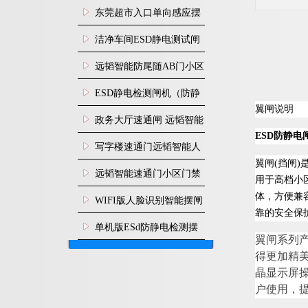
装
东莞超市入口单向感应摆
闸安装
洁净车间ESD静电测试闸
机
远韬智能防尾随AB门小区
门禁闸机安装
​ESD静电检测闸机（防静
翼闸说明
电门禁通道系统）
政务大厅速通闸 远韬智能
ESD防静电
防尾随静音速通门
写字楼速通门远韬智能人
翼闸(挡闸
脸识别快速通道闸
远韬智能速通门小区门禁
用于高档小
体，方便兼容
闸机食堂消费摆闸
WIFI版人脸识别智能摆闸
靠的安全保
机
单机版ESd防静电检测摆
翼闸
系列
闸机
得更加精
晶显示屏
户使用，