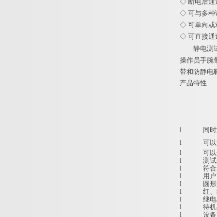
◇ 断电后
◇ 可与多
◇ 可单向
◇ 可直接
静电
测
操作员手腕
带和防静电
产品特性
l
同时
l
可以
l
可以
l
测试
l
符合最
l
用户
l
圆形
l
红、
l
继电
l
待机
l
设备