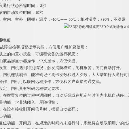
入通行状态所需时间： 3秒
后的自动复位时间：10秒
：室内、室外（阴棚）温度：-10℃—— 50℃；相对湿度：≤90%，不凝露
能特点
故障自检和报警提示功能，方便用户维护及使用；
控板上的内置小按盘，可编程设备的运行状态；
置由液晶屏显示器操作，中文显示，方便快捷。
式设置，闸机遇到特别情况，触发消防模式，闸机报警，闸门自动打开。
能，闸机连续刷卡，能准确记忆刷卡次数和过人次数，大大增加行人通行时
程操作，闸机可以联网远程操作，方便和客户直接沟通交流。
码设定，闸机具有密码远程锁定要求。
能，在摆臂复位的过程中遇阻时，自动反弹或在规定的时间内电机自动停止工作
报警功能：含非法闯入、尾随报警；
能，在没有接收到开闸信号时，摆臂自动锁死；
同步功能；
动复位功能，开闸后，在规定的时间内未通行时，系统将自动取消用户的此