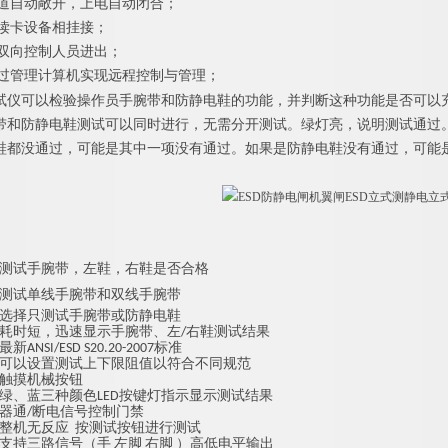
通道自动敞开，上电自动闭合；
种读卡设备相挂接；
或双向控制人员进出；
通过管理计算机实现远程控制与管理；
试仪可以检验操作员手腕带和防静电鞋的功能，并判断这种功能是否可以
带和防静电鞋测试可以同时进行，无需分开测试。绿灯亮，说明测试通过。
鞋都没通过，可能是其中一项没有通过。如果是防静电鞋没有通过，可能
测试手腕带，左鞋，右鞋是否合格
测试单线手腕带和双线手腕带
选择只测试手腕带或防静电鞋
耗时短，迅速显示手腕带、左/右鞋测试结果
新ANSI/ESD S20.20-2007标准
可以设置测试上下限阻值以符合不同规范
触摸机械按钮
绿、蓝三种颜色LED按键灯指示显示测试结果
器通/断电信号控制门禁
整机无反应 按测试按钮进行测试
支持三路信号（手 左脚 右脚 ）高低电平输出