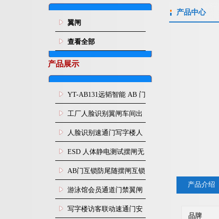
产品中心
翼闸
查看全部
产品展示
YT-AB131远韬智能 AB 门
闸机双通道互锁防尾随闸
工厂人脸识别翼闸车间出
机
入口人行通道门禁
人脸识别速通门写字楼人
行通道闸门禁设备
ESD 人体静电测试摆闸无
尘车间防静电闸机
AB门互锁防尾随摆闸互锁
产品介绍
闸机
游泳馆会员通道门禁翼闸
写字楼访客联动速通门安
品牌