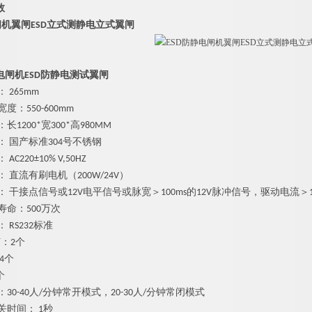
参数
闸机翼闸ESD立式测静电立式翼闸
电闸机ESD防静电测试翼闸
 265mm
度：550-600mm
1200*宽300*高980MM
： 国产标准304号不锈钢
C220±10% V,50HZ
 直流有刷电机（200W/24V）
： 干接点信号或12V电平信号或脉宽＞100ms的12V脉冲信号，驱动电流＞1
寿命：500万次
 RS232标准
灯：2个
4个
个
30-40人/分钟常开模式，20-30人/分钟常闭模式
关时间： 1秒