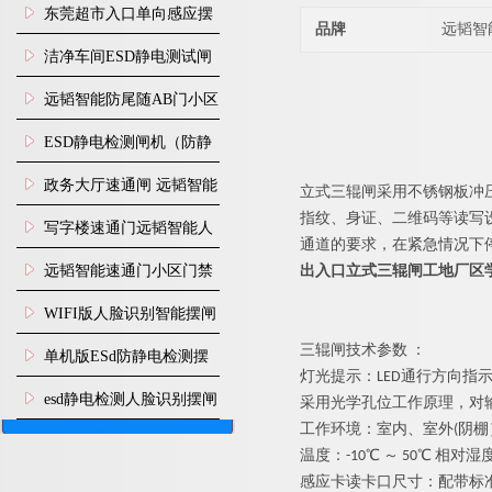
装
东莞超市入口单向感应摆
品牌
远韬智
闸安装
洁净车间ESD静电测试闸
机
远韬智能防尾随AB门小区
门禁闸机安装
​ESD静电检测闸机（防静
电门禁通道系统）
政务大厅速通闸 远韬智能
立式三辊闸
采用不锈钢板冲
指纹、身证、二维码
等读写
防尾随静音速通门
写字楼速通门远韬智能人
通道的要求，在紧急情况下
脸识别快速通道闸
远韬智能速通门小区门禁
出入口立式三辊闸工地厂区
闸机食堂消费摆闸
WIFI版人脸识别智能摆闸
三辊闸
技术参
数
：
机
单机版ESd防静电检测摆
灯光提示
：
LE
D
通行方向指
闸机
esd静电检测人脸识别摆闸
采用光学孔位工作原理，对
工作环境：室内、室
外
(
阴棚
安装
温度
：
-1
0
℃
～
5
0
℃
相对湿
感应卡读卡口尺寸：配带标