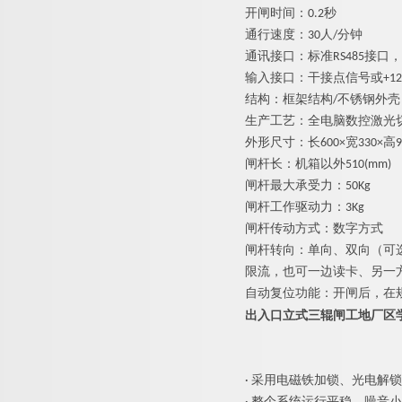
开闸时间
：
0.
2
秒
通行速度
：
3
0
人
/
分钟
通讯接口：标
准
RS48
5
接口，
输入接口：干接点信号
或
+12
结构：框架结
构
/
不锈钢外壳
生产工艺：全电脑数控激光
外形尺寸：长
600
×
宽
330
×
高
9
闸杆长：机箱以
外
510(mm)
闸杆最大承受力：
5
0Kg
闸杆工作驱动力
：
3Kg
闸杆传动方式：数字方式
闸杆转向：单向、双向（可
限流，也可一边读卡、另一
自动复位功能：开闸后，在
出入口立式三辊闸工地厂区
·
采用电磁铁加锁、光电解锁