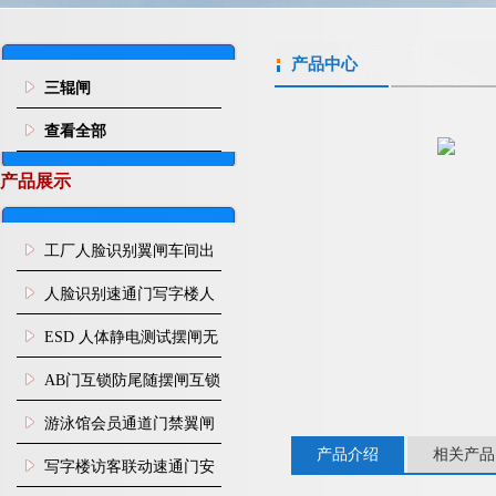
产品中心
三辊闸
查看全部
产品展示
工厂人脸识别翼闸车间出
入口人行通道门禁
人脸识别速通门写字楼人
行通道闸门禁设备
ESD 人体静电测试摆闸无
尘车间防静电闸机
AB门互锁防尾随摆闸互锁
闸机
游泳馆会员通道门禁翼闸
产品介绍
相关产品
写字楼访客联动速通门安