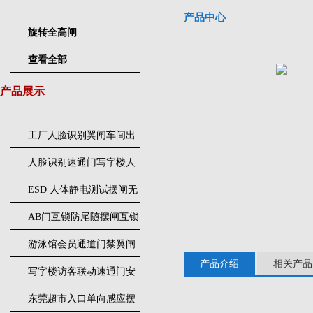
产品中心
旋转全高闸
查看全部
产品展示
工厂人脸识别翼闸车间出
入口人行通道门禁
人脸识别速通门写字楼人
行通道闸门禁设备
ESD 人体静电测试摆闸无
尘车间防静电闸机
AB门互锁防尾随摆闸互锁
闸机
游泳馆会员通道门禁翼闸
产品介绍
相关产品
写字楼访客联动速通门安
装
东莞超市入口单向感应摆