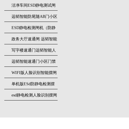
闸安装
洁净车间ESD静电测试闸
机
远韬智能防尾随AB门小区
门禁闸机安装
​ESD静电检测闸机（防静
电门禁通道系统）
政务大厅速通闸 远韬智能
防尾随静音速通门
写字楼速通门远韬智能人
脸识别快速通道闸
远韬智能速通门小区门禁
闸机食堂消费摆闸
WIFI版人脸识别智能摆闸
机
单机版ESd防静电检测摆
闸机
esd静电检测人脸识别摆闸
安装