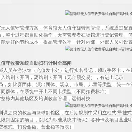
馆无人值守管理方案，体育馆无人值守旋转闸管理，系统通过配
场，整个过程都自助化操作，无需管理者在场馆进行登记管理。
，能更好的节约成本，提高管理效率；针对内部、外部人员可设
人值守收费系统自助扫码计时全高闸
域人员在游泳馆（充值发卡处）进行实名登记，领取手环卡，在
即入馆刷卡开闸，离馆刷卡开闸（无金额交易），有进出记录
员，如比赛团体、演出团体、观众、市民、儿童等类型，统一在
不同群体，在系统中开出不同卡类型（不同扣费标准）
馆整栋内其他场区及培训教室管理，
远韬
科技
训课之类的教室与篮球副馆区，在后期规划中采用立柱
式
/
壁挂式
权限到固定的项目，以此为标准系统才能识别各种卡及项目营业
费模式、扣费金额、营业额等报表）