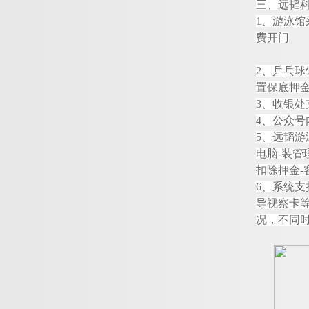
三、
远韬
1
、游泳馆
费开门
2
、乒乓球
置保底押
3
、收银处
4
、公众号
5
、
远韬
游
电
脑
-
装管
扣除押
金
-
6
、系统支
导视察卡
况，不同