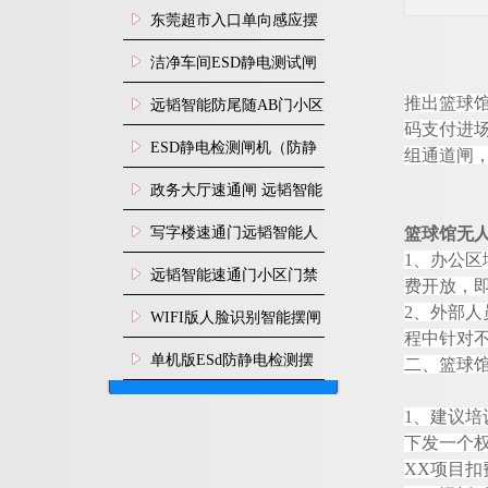
装
东莞超市入口单向感应摆
闸安装
洁净车间ESD静电测试闸
机
推出篮球
远韬智能防尾随AB门小区
码支付进
门禁闸机安装
​ESD静电检测闸机（防静
组通道闸
电门禁通道系统）
政务大厅速通闸 远韬智能
防尾随静音速通门
写字楼速通门远韬智能人
篮球馆无
1
、办公区
脸识别快速通道闸
远韬智能速通门小区门禁
费开放，
2
、外部人
闸机食堂消费摆闸
WIFI版人脸识别智能摆闸
程中针对
机
单机版ESd防静电检测摆
二、篮球
闸机
1
、建议培
下发一个
X
X
项目扣