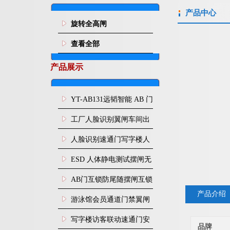
产品中心
旋转全高闸
查看全部
产品展示
YT-AB131远韬智能 AB 门
闸机双通道互锁防尾随闸
工厂人脸识别翼闸车间出
机
入口人行通道门禁
人脸识别速通门写字楼人
行通道闸门禁设备
ESD 人体静电测试摆闸无
尘车间防静电闸机
AB门互锁防尾随摆闸互锁
产品介绍
闸机
游泳馆会员通道门禁翼闸
写字楼访客联动速通门安
品牌