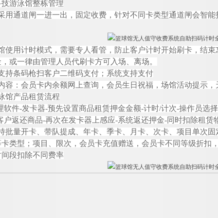
科技游泳馆整栋管理
采用通道闸一进一出，固定收费，针对不同卡类型通道闸会智能
馆使用计时模式，需要专人看管，防止客户计时开始刷卡，结束
金，或一律由管理人员代刷卡方可入场、离场。
支持条码枪扫客户二维码支付；系统支持支付
内容：会员卡内余额网上查询，会员生日祝福，场馆活动提示，
泳馆产品租赁流程
理软
件
-
发卡
器
-
预先设置商品租赁押金金
额
-
计
时
/
计
次
-
操作员选择
客户返还商
品
-
再次在发卡器上感
应
-
系统返还押
金
-
同时扣除租赁
持批量开卡、带队提成、年卡、季卡、月卡、次卡、项目单次固
等卡类型；项目、限次，会员卡充值赠送，会员卡不同等级折扣
时间段扣除不同费率