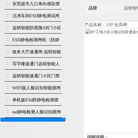
装
东莞超市入口单向感应摆
品牌
远韬智
闸安装
洁净车间ESD静电测试闸
产品名称
：
120
°
全高闸
机
远韬智能防尾随AB门小区
门禁闸机安装
​ESD静电检测闸机（防静
电门禁通道系统）
政务大厅速通闸 远韬智能
防尾随静音速通门
写字楼速通门远韬智能人
脸识别快速通道闸
远韬智能速通门小区门禁
闸机食堂消费摆闸
WIFI版人脸识别智能摆闸
机
单机版ESd防静电检测摆
闸机
esd静电检测人脸识别摆闸
安装
详细说明：