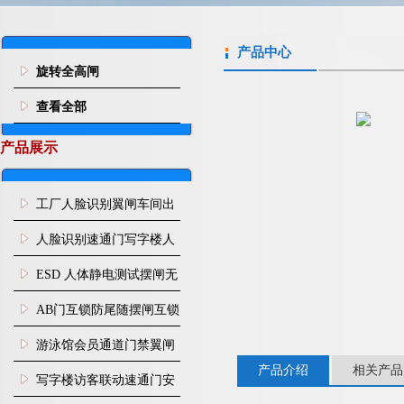
产品中心
旋转全高闸
查看全部
产品展示
工厂人脸识别翼闸车间出
入口人行通道门禁
人脸识别速通门写字楼人
行通道闸门禁设备
ESD 人体静电测试摆闸无
尘车间防静电闸机
AB门互锁防尾随摆闸互锁
闸机
游泳馆会员通道门禁翼闸
产品介绍
相关产品
写字楼访客联动速通门安