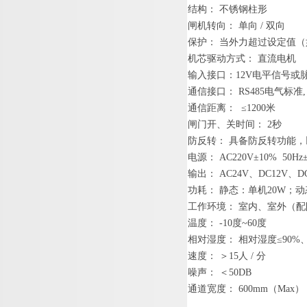
结构
：
不锈钢柱
形
闸机转向
：
单
向
/
双
向
保护
：
当外力超过设定值（
机芯驱动方式
：
直流电
机
输入接口
：
12
V
电平信号或
通信接口
：
RS48
5
电气标
准
,
通信距离
：
≤
120
0
米
闸门开、关时间
：
2
秒
防反转
：
具备防反转功能，
电源
：
AC220V±10% 50Hz
输出
：
AC24
V
、
DC12
V
、
D
功耗
：
静态：单
机
20
W
；动
工作环境
：
室内、室外（配
温度
：
-1
0
度
~6
0
度
相对
湿度
：
相对湿
度
≤
90
%
速度
：
＞
1
5
人
/
分
噪声
：
＜
50DB
通道宽度
：
600m
m
（
Ma
x
）