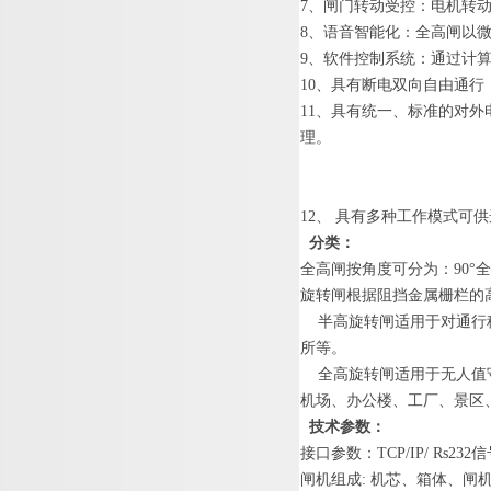
7
、闸门转动受控：电机转
8
、语音智能化：全高闸以
9
、软件控制系统：通过计
1
0
、
具有断电双向自由通行
1
1
、
具有统一、标准的对外
理
。
1
2
、
具有多种工作模式可供
分类
：
全高闸按角度可分为
：
90
°
旋转闸根据阻挡金属栅栏的
半高旋转闸适用于对通行
所等。
全高旋转闸适用于无人值
机场、办公楼、工厂、景区
技术参数
：
接口参数
：
TCP/IP/ Rs23
2
信
闸机组
成
:
机芯、箱体、闸