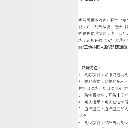
全高闸箱体内设计有专业导
能，并可配合系统、电子门
收票等管理功能
，也可以配
统，真实有效记录行人通过
90°工地小区人脸识别双通
功能特点
：
1
、
机芯功能：
采用纯电动
2
、
兼容模式：能兼容
多种
并能自动统计及自动显示功
3
、
防潜回功能：
可防止反
4
、
闸机指示：
闸机在读卡
5
、
通行速度：
通行速
度
2
0
挡板。
6
、
复位功能：
挡板自动复