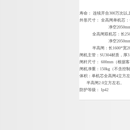
寿命
：
连续开
合
30
0
万次以
外形尺寸
：
全高闸单机芯：
净
空
2050m
全高闸双机芯：
长
25
净
空
2050m
半高闸：
长
1600
*
宽
2
闸机主管
：
SU30
4
材质，
厚
3
闸杆
尺寸
：
600mm
（根据客
闸机净重：
150
k
g
（不含控
体积：单机芯全高闸
4
立方
半高
闸
2.
0
立方左右。
防护等级
：
Ip42