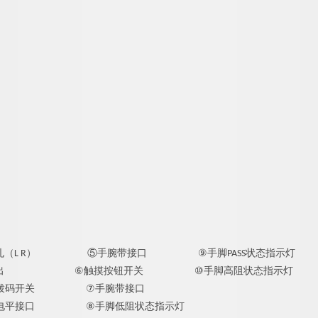
⑤
手腕带
⑨
（L R）
接口
手脚PASS状态指示灯
⑥
⑩
出
触摸按钮开关
手脚高阻状态指示灯
拨码开关
⑦
手腕带接口
电平接口
⑧
手脚低阻状态指示灯