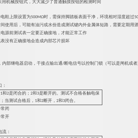
采用机械按钮式，大大减少了普通触摸按钮的检测时间
静电鞋上限设置为
5
00MΩ时，需保持脚踏板表面干净，环境相对湿度超过5
时间使用后，可能有油污或水份造成测试键内外金属体短路，需要定期用
通电源前测试表一定要正确接地，才能正常工作
试表没有正确接地会造成内部芯片损坏
，内部继电器启动，干接点输出通/断电信号以控制门锁（可以是闸机或
口：
1和2是闭合的；2和3是断开的。测试不合格各触电保
；当测试合格后，1和2断开，2和3闭合。
2=常闭
3=常开
电流：