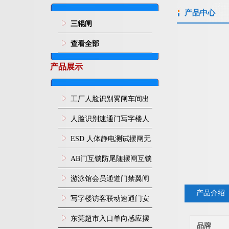
产品中心
三辊闸
查看全部
产品展示
工厂人脸识别翼闸车间出
入口人行通道门禁
人脸识别速通门写字楼人
行通道闸门禁设备
ESD 人体静电测试摆闸无
尘车间防静电闸机
AB门互锁防尾随摆闸互锁
闸机
游泳馆会员通道门禁翼闸
产品介绍
写字楼访客联动速通门安
装
东莞超市入口单向感应摆
品牌