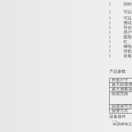
l
同时
l
可以
l
可以
l
测试
l
符合最
l
用户
l
圆形
l
红、
l
继电
l
待机
l
设备
产品参数
外形尺寸
最大阻值
最大测量
阻值范围
阻值调节
报警方式
设备操作