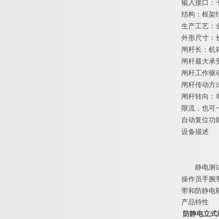
输入接口：干
结构：框架
生产工艺：
外形尺寸：长1
闸杆长：机箱以
闸杆最大承
闸杆工作驱动
闸杆传动方
闸杆转向：
限流，也可
自动复位功
设备描述
静电
测
操作员手腕
带和防静电
产品特性
防静电立式