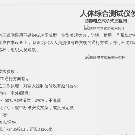
人体综合测试仪
防静电立式桥式三辊闸
角三辊闸
采用不锈钢板冲压成型，造型美观大方，防锈、耐用，且系统对外
集成在本设备上， 从而为出入人员提供有序文明的通行方式，并可杜绝
落杆，组织人员疏散.。
技术参数 ：
LED通行方向指示
位工作原理，对输入控制信号没有延时要求
室内、室外(阴棚）
 ～ 50℃ 相对湿度：≤90%，不凝露
口尺寸：配带标准安装支架，或度身定做
.2秒
0人/分钟
RS485接口，距离≤1200米