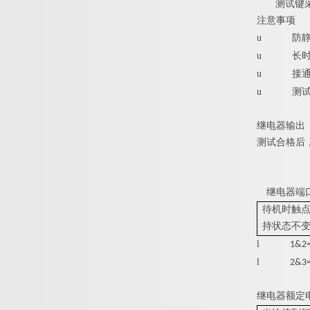
测试键
注意事项
u
防
u
长
u
接
u
测
继电器输出
测试合格后
继电器端
待机时触点
持状态不变
l
1&
l
2&
继电器额定