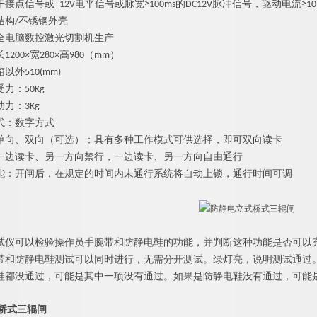
接点信号或+12V电平信号或脉宽≥100ms的DC12V脉冲信号，驱动电流≥10
结构/不锈钢外壳
全电脑数控激光切割机生产
200×宽280×高980（mm）
外510(mm)
受力：
5
0Kg
力：3Kg
式：数字方式
单向、双向（可选）；具有多种工作模式可供选择，即可双向读卡
一边读卡、另一方向禁行，一边读卡、另一方向自由通行
能：开闸后，在规定的时间内未通行系统将自动上锁，通行时间可调
试仪可以检验操作员手腕带和防静电鞋的功能，并判断这种功能是否可以
带和防静电鞋测试可以同时进行，无需分开测试。绿灯亮，说明测试通过。
鞋都没通过，可能是其中一项没有通过。如果是防静电鞋没有通过，可能
桥式三辊闸