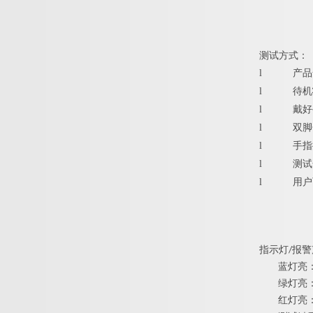
测试方式：
l
产品
l
待机
l
戴好
l
双脚
l
手指
l
测试
l
用户
指示灯/报警
蓝灯亮
绿灯亮
红灯亮