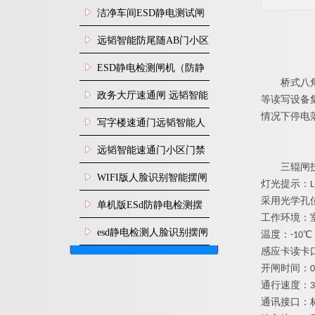
闸安装
洁净车间ESD静电测试闸
机
远韬智能防尾随AB门小区
门禁闸机安装
​ESD静电检测闸机（防静
桥式八
电门禁通道系统）
政务大厅速通闸 远韬智能
等读写设备
情况下停电
防尾随静音速通门
写字楼速通门远韬智能人
脸识别快速通道闸
远韬智能速通门小区门禁
三辊闸
闸机食堂消费摆闸
WIFI版人脸识别智能摆闸
灯光提示：
采用光学孔
机
单机版ESd防静电检测摆
工作环境：
闸机
esd静电检测人脸识别摆闸
温度：-10℃
感应卡读卡
安装
开闸时间：0
通行速度：3
通讯接口：标准