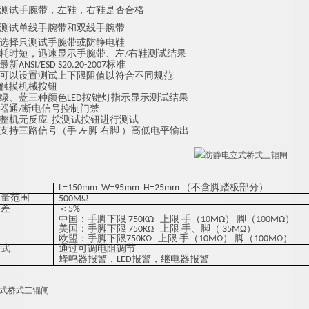
测试手腕带，左鞋，右鞋是否合格
测试单线手腕带和双线手腕带
选择只测试手腕带或防静电鞋
耗时短，迅速显示手腕带、左/右鞋测试结果
新ANSI/ESD S20.20-2007标准
可以设置测试上下限阻值以符合不同规范
触摸机械按钮
绿、蓝三种颜色LED按键灯指示显示测试结果
器通/断电信号控制门禁
整机无反应 按测试按钮进行测试
支持三路信号（手 左脚 右脚 ）高低电平输出
L=150mm W=95mm H=25mm （不含脚踏板部分）
测量范围
Ω
5
00M
误差
＜5%
中国：手脚下限 750KΩ 上限 手（10MΩ） 脚（100MΩ）
美国：手脚下限 750KΩ 上限 手、脚（ 35MΩ）
欧盟：手脚下限750KΩ 上限 手（10MΩ） 脚（100MΩ）
方式
通过可调电阻调节
蜂鸣器报警，LED报警，继电器报警