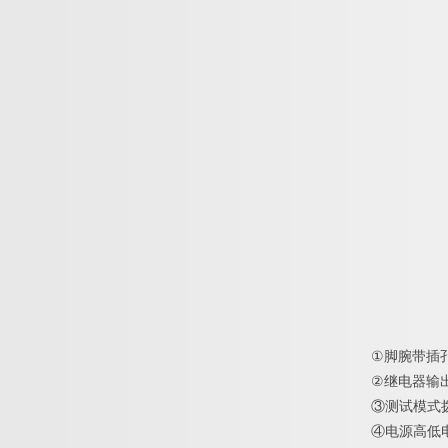
①
脚腕带插孔
②
继电器输
③
测试模式
④
电源高低