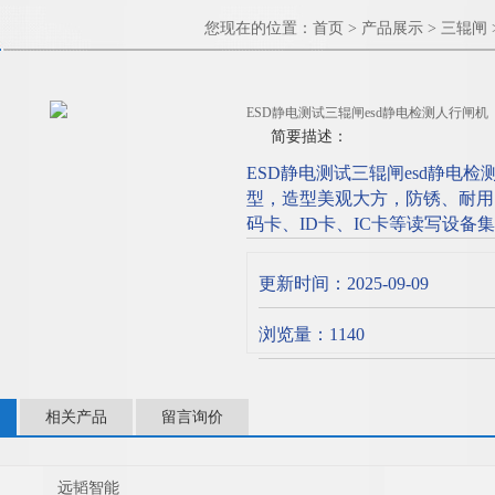
您现在的位置：
首页
>
产品展示
>
三辊闸
ESD静电测试三辊闸esd静电检测人行闸机
简要描述：
ESD静电测试三辊闸esd静电
型，造型美观大方，防锈、耐用
码卡、ID卡、IC卡等读写设备
的通行方式，并可杜绝非法人员
况下停电落杆，组织人员疏散.
更新时间：2025-09-09
浏览量：1140
相关产品
留言询价
远韬智能