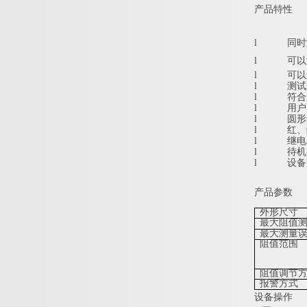
产品特性
l
同时
l
可以
l
可以
l
测试
l
符合最
l
用户
l
圆形
l
红、
l
继电
l
待机
l
设备
产品参数
外形尺寸
最大阻值
最大测量
阻值范围
阻值调节
报警方式
设备操作