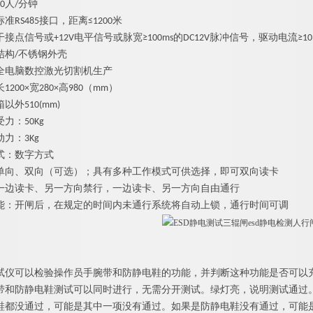
0人/分钟
RS485接口，距离≤1200米
接点信号或+12V电平信号或脉宽≥100ms的DC12V脉冲信号，驱动电流≥10
结构/不锈钢外壳
全电脑数控激光切割机生产
200×宽280×高980（mm）
外510(mm)
受力：
5
0Kg
力：3Kg
式：数字方式
单向、双向（可选）；具有多种工作模式可供选择，即可双向读卡
一边读卡、另一方向禁行，一边读卡、另一方向自由通行
能：开闸后，在规定的时间内未通行系统将自动上锁，通行时间可调
试仪可以检验操作员手腕带和防静电鞋的功能，并判断这种功能是否可以
带和防静电鞋测试可以同时进行，无需分开测试。绿灯亮，说明测试通过。
鞋都没通过，可能是其中一项没有通过。如果是防静电鞋没有通过，可能