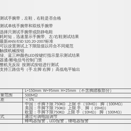
测试手腕带，左鞋，右鞋是否合格
测试单线手腕带和双线手腕带
选择只测试手腕带或防静电鞋
耗时短，迅速显示手腕带、左/右鞋测试结果
新ANSI/ESD S20.20-2007标准
可以设置测试上下限阻值以符合不同规范
触摸机械按钮
绿、蓝三种颜色LED按键灯指示显示测试结果
器通/断电信号控制门禁
整机无反应 按测试按钮进行测试
支持三路信号（手 左脚 右脚 ）高低电平输出
L=150mm W=95mm H=25mm （不含脚踏板部分）
测量范围
Ω
5
00M
误差
＜5%
中国：手脚下限 750KΩ 上限 手（10MΩ） 脚（100MΩ）
美国：手脚下限 750KΩ 上限 手、脚（ 35MΩ）
欧盟：手脚下限750KΩ 上限 手（10MΩ） 脚（100MΩ）
方式
通过可调电阻调节
蜂鸣器报警，LED报警，继电器报警