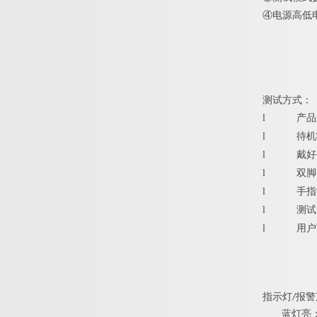
④
电源高低
测试方式：
l
产品
l
待机
l
戴好
l
双脚
l
手指
l
测试
l
用户
指示灯/报警
蓝灯亮