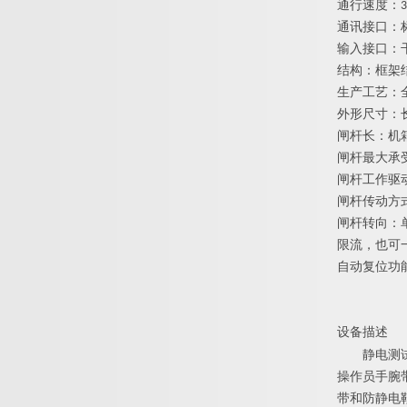
通行速度：3
通讯接口：标准
输入接口：干
结构：框架
生产工艺：
外形尺寸：长1
闸杆长：机箱以
闸杆最大承
闸杆工作驱动
闸杆传动方
闸杆转向：
限流，也可
自动复位功
设备描述
静电
测
操作员手腕
带和防静电