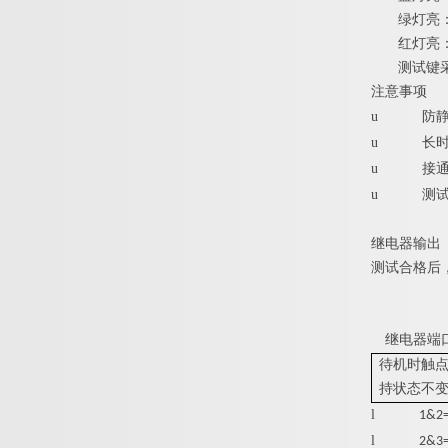
绿灯亮
红灯亮
测试键
注意事项
u
防
u
长
u
接
u
测
继电器输出
测试合格后
继电器端
待机时触点
持状态不变
l
1&
l
2&