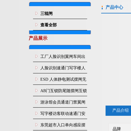
产品中心
三辊闸
查看全部
产品展示
工厂人脸识别翼闸车间出
入口人行通道门禁
人脸识别速通门写字楼人
行通道闸门禁设备
ESD 人体静电测试摆闸无
尘车间防静电闸机
AB门互锁防尾随摆闸互锁
闸机
游泳馆会员通道门禁翼闸
产品介绍
写字楼访客联动速通门安
装
东莞超市入口单向感应摆
品牌