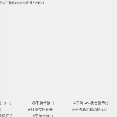
⑤
手腕带
⑨
（L R）
接口
手脚PASS状态指示灯
⑥
⑩
出
触摸按钮开关
手脚高阻状态指示灯
拨码开关
⑦
手腕带接口