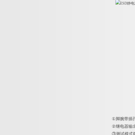
①
脚腕带插孔
②
继电器输
③
测试模式