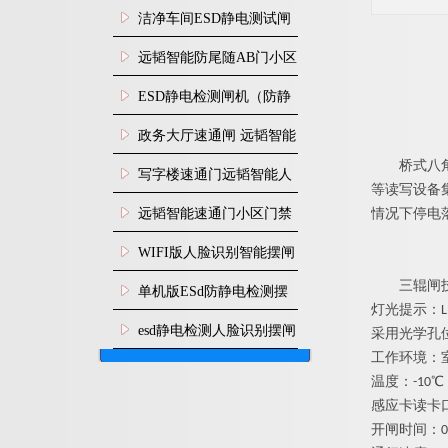
闸安装
洁净车间ESD静电测试闸
机
远韬智能防尾随AB门小区
门禁闸机安装
​ESD静电检测闸机（防静
电门禁通道系统）
政务大厅速通闸 远韬智能
桥式八
防尾随静音速通门
写字楼速通门远韬智能人
等读写设备
脸识别快速通道闸
远韬智能速通门小区门禁
情况下停电
闸机食堂消费摆闸
WIFI版人脸识别智能摆闸
三辊闸
机
单机版ESd防静电检测摆
灯光提示：
闸机
esd静电检测人脸识别摆闸
采用光学孔
工作环境：
安装
温度：-10℃
感应卡读卡
开闸时间：0