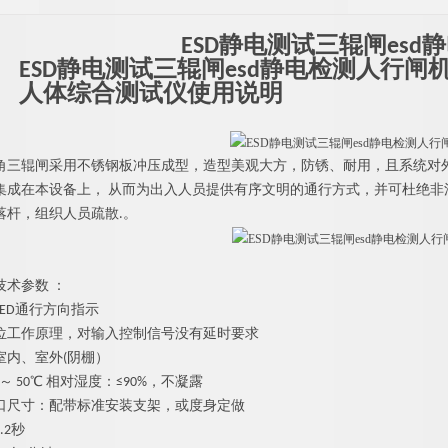
ESD静电测试三辊闸es
ESD静电测试三辊闸esd静电检测人行闸
人体综合测试仪使用说明
角三辊闸
采用不锈钢板冲压成型，造型美观大方，防锈、耐用，且系统对外
集成在本设备上， 从而为出入人员提供有序文明的通行方式，并可杜绝
落杆，组织人员疏散.。
技术参数 ：
LED通行方向指示
位工作原理，对输入控制信号没有延时要求
室内、室外(阴棚）
 ～ 50℃ 相对湿度：≤90%，不凝露
口尺寸：配带标准安装支架，或度身定做
.2秒