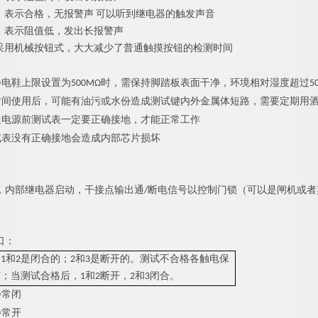
：表示合格，无报警声 可以听到继电器的触发声音
：表示阻值低，发出长报警声
采用机械按钮式，大大减少了普通触摸按钮的检测时间
静电鞋上限设置为
5
00MΩ时，需保持脚踏板表面干净，环境相对湿度超过5
时间使用后，可能有油污或水份造成测试键内外金属体短路，需要定期用
通电源前测试表一定要正确接地，才能正常工作
试表没有正确接地会造成内部芯片损坏
，内部继电器启动，干接点输出通/断电信号以控制门锁（可以是闸机或
口：
1和2是闭合的；2和3是断开的。测试不合格各触电保
；当测试合格后，1和2断开，2和3闭合。
2=常闭
3=常开