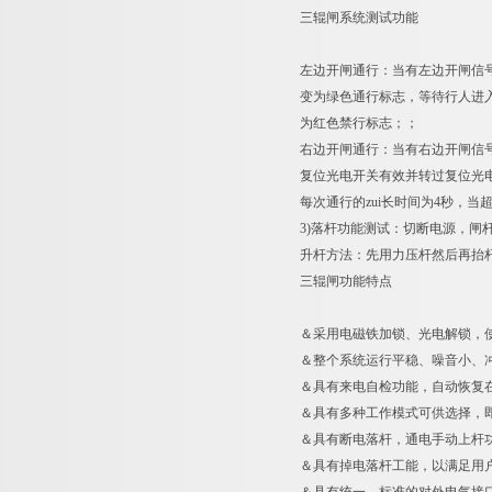
三辊闸系统测试功能
左边开闸通行：当有左边开闸信
变为绿色通行标志，等待行人进
为红色禁行标志；；
右边开闸通行：当有右边开闸信
复位光电开关有效并转过复位光
每次通行的zui长时间为4秒，
3)落杆功能测试：切断电源，闸
升杆方法：先用力压杆然后再抬
三辊闸功能特点
＆采用电磁铁加锁、光电解锁，
＆整个系统运行平稳、噪音小、
＆具有来电自检功能，自动恢复
＆具有多种工作模式可供选择，
＆具有断电落杆，通电手动上杆
＆具有掉电落杆工能，以满足用