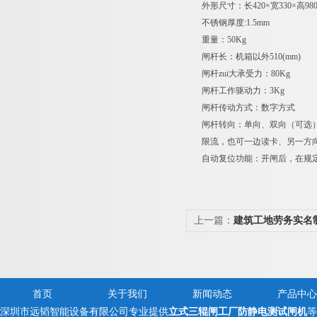
外形尺寸：长420×宽330×高98
不锈钢厚度:1.5mm
重量：50Kg
闸杆长：机箱以外510(mm)
闸杆zui大承受力：80Kg
闸杆工作驱动力：3Kg
闸杆传动方式：数字方式
闸杆转向：单向、双向（可选）
限流，也可一边读卡、另一方向
自动复位功能：开闸后，在规定
上一篇：
建筑工地劳务实名
首页
关于我们
新闻动态
产品中心
深圳市远韬智能设备有限公司专业提供
立式三辊闸工厂防静电测试闸机
等