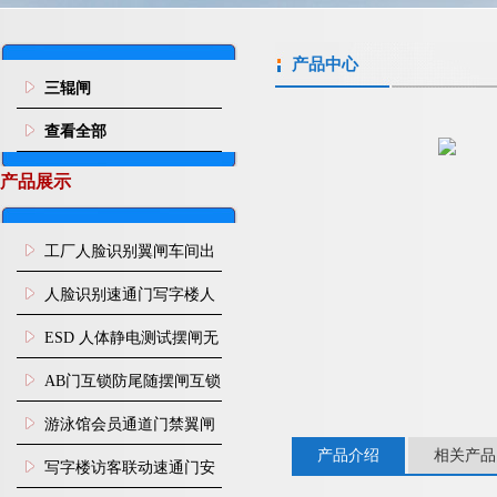
产品中心
三辊闸
查看全部
产品展示
工厂人脸识别翼闸车间出
入口人行通道门禁
人脸识别速通门写字楼人
行通道闸门禁设备
ESD 人体静电测试摆闸无
尘车间防静电闸机
AB门互锁防尾随摆闸互锁
闸机
游泳馆会员通道门禁翼闸
产品介绍
相关产品
写字楼访客联动速通门安