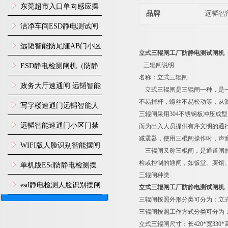
装
东莞超市入口单向感应摆
品牌
远韬智
闸安装
洁净车间ESD静电测试闸
机
远韬智能防尾随AB门小区
立式三辊闸工厂防静电测试闸机
门禁闸机安装
三辊闸说明
​ESD静电检测闸机（防静
名称：立式三辊闸
电门禁通道系统）
政务大厅速通闸 远韬智能
立式三辊闸是三辊闸一种，是一
不易掉杆，螺丝不易松动等，从
防尾随静音速通门
写字楼速通门远韬智能人
三辊闸采用304不锈钢板冲压成
脸识别快速通道闸
远韬智能速通门小区门禁
而为出入人员提供有序文明的通
减震器，使用三棍闸操作时，声
闸机食堂消费摆闸
WIFI版人脸识别智能摆闸
三辊闸又称三棍闸，是通道闸的一种，
机
检或控制的通闸，如饭堂、宾馆
单机版ESd防静电检测摆
三辊闸种类
闸机
esd静电检测人脸识别摆闸
立式三辊闸工厂防静电测试闸机
三辊闸按照外形分类可分为：立
安装
三辊闸按照工作方式分类可分为
立式三辊闸尺寸：长420*宽330*高