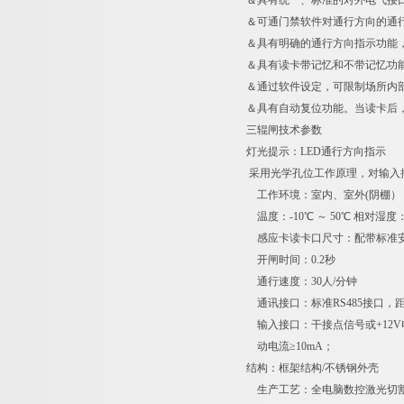
＆具有统一、标准的对外电气接
＆可通门禁软件对通行方向的通
＆具有明确的通行方向指示功能，
＆具有读卡带记忆和不带记忆功
＆通过软件设定，可限制场所内
＆具有自动复位功能。当读卡后
三辊闸技
灯光提示：LED通行方向指示
采用光学孔位工作原理，对输入
工作环境：室内、室外(阴棚）
温度：-10℃ ～ 50℃ 相对湿度
感应卡读卡口尺寸：配带标准
开闸时间：0.2秒
通行速度：30人/分钟
通讯接口：标准RS485接口，距离
输入接口：干接点信号或+12V电
动电流≥10mA；
结构：框架结构/不锈钢外壳
生产工艺：全电脑数控激光切