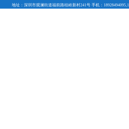
地址：深圳市观澜街道福前路桔岭新村241号 手机：18928494095,13823