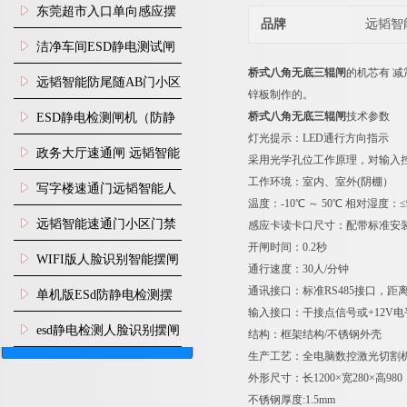
装
东莞超市入口单向感应摆
品牌
远韬智
闸安装
洁净车间ESD静电测试闸
桥式八角无底三辊闸
的机芯有 
机
远韬智能防尾随AB门小区
锌板制作的。
门禁闸机安装
桥式八角无底三辊闸
技术参数
​ESD静电检测闸机（防静
灯光提示：LED通行方向指示
电门禁通道系统）
政务大厅速通闸 远韬智能
采用光学孔位工作原理，对输入
工作环境：室内、室外(阴棚）
防尾随静音速通门
写字楼速通门远韬智能人
温度：-10℃ ～ 50℃ 相对湿度：
脸识别快速通道闸
远韬智能速通门小区门禁
感应卡读卡口尺寸：配带标准安
开闸时间：0.2秒
闸机食堂消费摆闸
WIFI版人脸识别智能摆闸
通行速度：30人/分钟
机
通讯接口：标准RS485接口，距离≤
单机版ESd防静电检测摆
输入接口：干接点信号或+12V电平
闸机
esd静电检测人脸识别摆闸
结构：框架结构/不锈钢外壳
生产工艺：全电脑数控激光切割
安装
外形尺寸：长1200×宽280×高98
不锈钢厚度:1.5mm