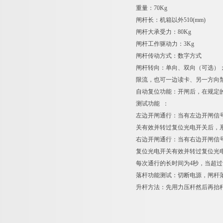
重量：70Kg
闸杆长：机箱以外510(mm)
闸杆大承受力：80Kg
闸杆工作驱动力：3Kg
闸杆传动方式：数字方式
闸杆转向：单向、双向（可选）
限流，也可一边读卡、另一方向
自动复位功能：开闸后，在规定
测试功
左边开闸通行：当有左边开闸信
关有效并转过复位光电开关后，
右边开闸通行：当有右边开闸信
复位光电开关有效并转过复位光
每次通行的长时间为4秒，当超
落杆功能测试：切断电源，闸杆
升杆方法：先用力压杆然后再抬