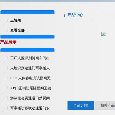
产品中心
三辊闸
查看全部
产品展示
工厂人脸识别翼闸车间出
入口人行通道门禁
人脸识别速通门写字楼人
行通道闸门禁设备
ESD 人体静电测试摆闸无
尘车间防静电闸机
AB门互锁防尾随摆闸互锁
闸机
游泳馆会员通道门禁翼闸
产品介绍
相关产品
写字楼访客联动速通门安