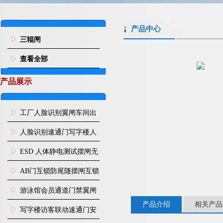
产品中心
三辊闸
查看全部
产品展示
工厂人脸识别翼闸车间出
入口人行通道门禁
人脸识别速通门写字楼人
行通道闸门禁设备
ESD 人体静电测试摆闸无
尘车间防静电闸机
AB门互锁防尾随摆闸互锁
闸机
游泳馆会员通道门禁翼闸
产品介绍
相关产品
写字楼访客联动速通门安