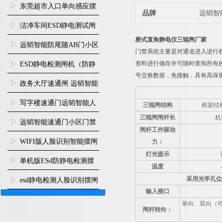
装
东莞超市入口单向感应摆
品牌
远韬智
闸安装
洁净车间ESD静电测试闸
桥式直角静电仪三辊闸厂家
机
远韬智能防尾随AB门小区
门禁系统主要是对通道进入进行
门禁闸机安装
资料进行储存并可随时查阅所有的
​ESD静电检测闸机（防静
号交换数据，免接触，具有高保
电门禁通道系统）
政务大厅速通闸 远韬智能
防尾随静音速通门
写字楼速通门远韬智能人
三辊闸结构
框架结
三辊闸闸杆长
机
脸识别快速通道闸
远韬智能速通门小区门禁
闸杆工作驱动
闸机食堂消费摆闸
WIFI版人脸识别智能摆闸
力：
灯光提示
机
单机版ESd防静电检测摆
温度
闸机
采用光学孔位
esd静电检测人脸识别摆闸
输入接口
安装
单向、双向（
闸杆转向：