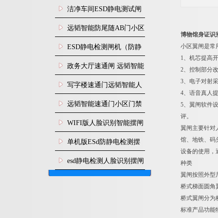
闸安装
洁净车间ESD静电测试闸
机
远韬智能防尾随AB门小区
博物馆身证识
门禁闸机安装
小区翼闸是常
​ESD静电检测闸机（防静
1、机芯提高
电门禁通道系统）
政务大厅速通闸 远韬智能
2、控制部分
3、电子对射
防尾随静音速通门
写字楼速通门远韬智能人
4、语音真人
脸识别快速通道闸
远韬智能速通门小区门禁
5、翼闸软件
评。
闸机食堂消费摆闸
WIFI版人脸识别智能摆闸
翼闸主要针对
机
馆、地铁、码
单机版ESd防静电检测摆
设备的使用，
闸机
esd静电检测人脸识别摆闸
翼闸按照外型
安装
桥式梯面圆角翼闸
桥式翼闸分为
标准