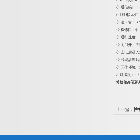
◇ 通信接口： 
◇ LED指示灯
◇ 读卡窗： 4
◇ 检修口:4个
◇ 通行速度：3
◇ 闸门开、关
◇ 上电后进入
◇ 出现故障后
◇ 工作环境：
相对湿度：≤9
博物馆身证识
上一篇：
博