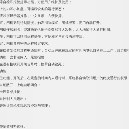
故障自检和报警提示功能，方便用户维护及使用；
板上的内置小按盘，可编程设备的运行状态；
由液晶屏显示器操作，中文显示，方便快捷。
设置，闸机遇到特别情况，触发消防模式，闸机报警，闸门自动打开。
，闸机连续刷卡，能准确记忆刷卡次数和过人次数，大大增加行人通行时间。
操作，闸机可以联网远程操作，方便和客户直接沟通交流。
设定，闸机具有密码远程锁定要求。
，在摆臂复位的过程中遇阻时，自动反弹或在规定的时间内电机自动停止工作，且力度很小(
警功能：含非法闯入、尾随报警；
，在没有接收到开闸信号时，摆臂自动锁死；
步功能；
复位功能，开闸后，在规定的时间内未通行时，系统将自动取消用户的此次通行的权限，
道自动敞开，上电自动闭合；
读卡设备相挂接；
双向控制人员进出；
过管理计算机实现远程控制与管理；
，伸缩臂材料选择。