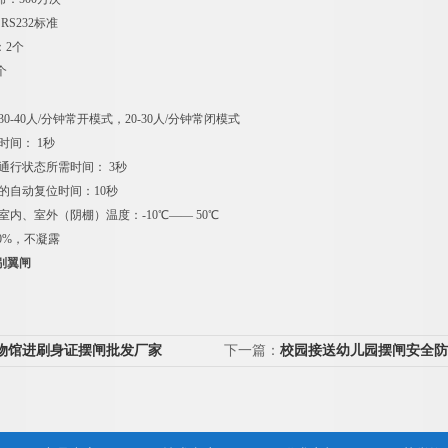
RS232标准
：2个
个
0-40人/分钟常开模式，20-30人/分钟常闭模式
时间： 1秒
通行状态所需时间： 3秒
的自动复位时间：10秒
室内、室外（阴棚）温度：-10℃—— 50℃
0%，不凝露
别翼闸
物馆进刷身证摆闸批发厂家
下一篇：
校园接送幼儿园摆闸安全防
卡摆闸