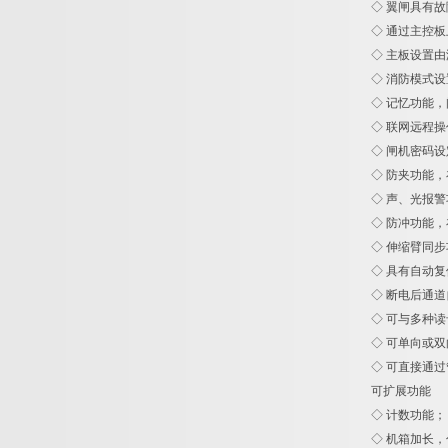
◇ 翼闸具有
◇ 通过主控
◇ 主板设置
◇ 消防模式
◇ 记忆功能
◇ 联网远程
◇ 闸机密码
◇ 防夹功能
◇ 声、光报
◇ 防冲功能
◇ 伸缩臂同
◇ 具有自动
◇ 断电后通
◇ 可与多种
◇ 可单向或
◇ 可直接通
可扩展功能
◇ 计数功能；
◇ 机箱加长