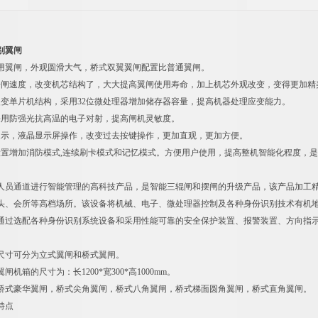
别翼闸
用翼闸，外观圆滑大气，桥式双翼翼闸配置比普通翼闸。
开闸速度，改变机芯结构了，大大提高翼闸使用寿命，加上机芯外观改变，变得更加精
改变单片机结构，采用32位微处理器增加储存器容量，提高机器处理应变能力。
采用防强光抗高温的电子对射，提高闸机灵敏度。
提示，液晶显示屏操作，改变过去按键操作，更加直观，更加方便。
设置增加消防模式,连续刷卡模式和记忆模式。方便用户使用，提高整机智能化程度，
人员通道进行智能管理的高科技产品，是智能三辊闸和摆闸的升级产品，该产品加工
头、会所等高档场所。该设备将机械、电子、微处理器控制及各种身份识别技术有机地
通过选配各种身份识别系统设备和采用性能可靠的安全保护装置、报警装置、方向指
种类
尺寸可分为立式翼闸和桥式翼闸。
机箱的尺寸为：长1200*宽300*高1000mm。
桥式豪华翼闸，桥式尖角翼闸，桥式八角翼闸，桥式梯面圆角翼闸，桥式直角翼闸。
产品功能特点