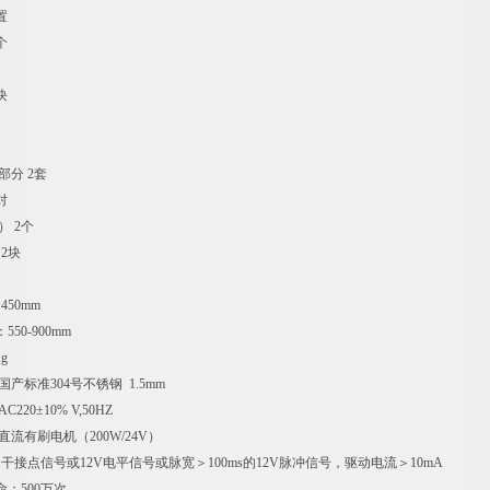
置
个
块
部分 2套
对
） 2个
 2块
准技术参数
450mm
50-900mm
g
国产标准304号不锈钢 1.5mm
220±10% V,50HZ
直流有刷电机（200W/24V）
 干接点信号或12V电平信号或脉宽＞100ms的12V脉冲信号，驱动电流＞10mA
命：500万次