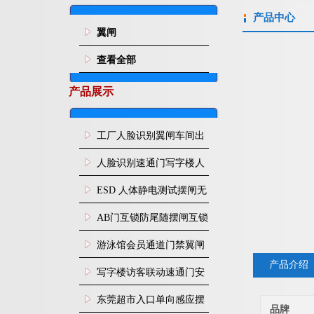
产品中心
翼闸
查看全部
产品展示
工厂人脸识别翼闸车间出
入口人行通道门禁
人脸识别速通门写字楼人
行通道闸门禁设备
ESD 人体静电测试摆闸无
尘车间防静电闸机
AB门互锁防尾随摆闸互锁
闸机
游泳馆会员通道门禁翼闸
产品介绍
写字楼访客联动速通门安
装
东莞超市入口单向感应摆
品牌