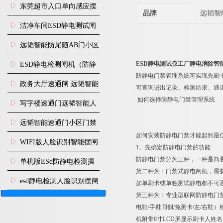
装
东莞超市入口单向感应摆
品牌
远韬智
闸安装
洁净车间ESD静电测试闸
机
远韬智能防尾随AB门小区
门禁闸机安装
ESD静电测试仪工厂静电消除智
​ESD静电检测闸机（防静
防静电门禁管理系统可实现先刷卡
电门禁通道系统）
政务大厅速通闸 远韬智能
可查询进出记录、检测结果、通道
如何选择防静电门禁管理系统
防尾随静音速通门
写字楼速通门远韬智能人
脸识别快速通道闸
远韬智能速通门小区门禁
如何安装防静电门禁才能起到最佳
闸机食堂消费摆闸
WIFI版人脸识别智能摆闸
1、先确定防静电门禁的功能
机
防静电门禁分为三种，一种是简
单机版ESd防静电检测摆
第二种为：门禁式静电闸机，需
闸机
esd静电检测人脸识别摆闸
如单刷卡或单独测试静电都不可
第三种为：专业型联网防静电门禁
安装
电鞋/手鞋同侧/免测卡/左/右
机附带8寸LCD屏显示刷卡人姓