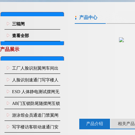
产品中心
三辊闸
查看全部
产品展示
工厂人脸识别翼闸车间出
入口人行通道门禁
人脸识别速通门写字楼人
行通道闸门禁设备
ESD 人体静电测试摆闸无
尘车间防静电闸机
AB门互锁防尾随摆闸互锁
闸机
游泳馆会员通道门禁翼闸
产品介绍
相关产品
写字楼访客联动速通门安