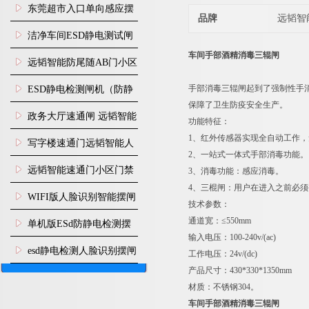
装
东莞超市入口单向感应摆
品牌
远韬智
闸安装
洁净车间ESD静电测试闸
车间手部酒精消毒三辊闸
机
远韬智能防尾随AB门小区
门禁闸机安装
手部消毒三辊闸起到了强制性手
​ESD静电检测闸机（防静
保障了卫生防疫安全生产。
电门禁通道系统）
政务大厅速通闸 远韬智能
功能特征：
1、红外传感器实现全自动工作
防尾随静音速通门
写字楼速通门远韬智能人
2、一站式一体式手部消毒功能。
脸识别快速通道闸
远韬智能速通门小区门禁
3、消毒功能：感应消毒。
4、三棍闸：用户在进入之前必
闸机食堂消费摆闸
WIFI版人脸识别智能摆闸
技术参数：
机
通道宽：≤550mm
单机版ESd防静电检测摆
输入电压：100-240v/(ac)
闸机
esd静电检测人脸识别摆闸
工作电压：24v/(dc)
产品尺寸：430*330*1350mm
安装
材质：不锈钢304。
车间手部酒精消毒三辊闸