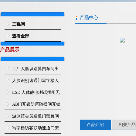
产品中心
三辊闸
查看全部
产品展示
工厂人脸识别翼闸车间出
入口人行通道门禁
人脸识别速通门写字楼人
行通道闸门禁设备
ESD 人体静电测试摆闸无
尘车间防静电闸机
AB门互锁防尾随摆闸互锁
闸机
游泳馆会员通道门禁翼闸
产品介绍
相关产品
写字楼访客联动速通门安