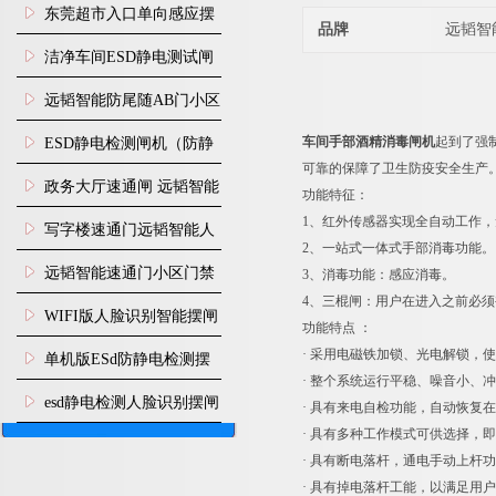
装
东莞超市入口单向感应摆
品牌
远韬智
闸安装
洁净车间ESD静电测试闸
机
远韬智能防尾随AB门小区
门禁闸机安装
车间手部酒精消毒闸机
起到了强
​ESD静电检测闸机（防静
可靠的保障了卫生防疫安全生产
电门禁通道系统）
政务大厅速通闸 远韬智能
功能特征：
1、红外传感器实现全自动工作
防尾随静音速通门
写字楼速通门远韬智能人
2、一站式一体式手部消毒功能。
脸识别快速通道闸
远韬智能速通门小区门禁
3、消毒功能：感应消毒。
4、三棍闸：用户在进入之前必
闸机食堂消费摆闸
WIFI版人脸识别智能摆闸
功能特点 ：
机
· 采用电磁铁加锁、光电解锁，
单机版ESd防静电检测摆
· 整个系统运行平稳、噪音小、
闸机
esd静电检测人脸识别摆闸
· 具有来电自检功能，自动恢复
· 具有多种工作模式可供选择，
安装
· 具有断电落杆，通电手动上杆
· 具有掉电落杆工能，以满足用