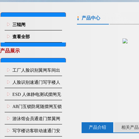
产品中心
三辊闸
查看全部
产品展示
工厂人脸识别翼闸车间出
入口人行通道门禁
人脸识别速通门写字楼人
行通道闸门禁设备
ESD 人体静电测试摆闸无
尘车间防静电闸机
AB门互锁防尾随摆闸互锁
闸机
游泳馆会员通道门禁翼闸
产品介绍
相关产品
写字楼访客联动速通门安