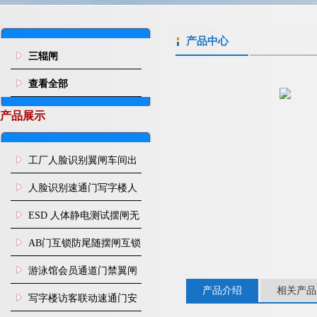
产品中心
三辊闸
查看全部
产品展示
工厂人脸识别翼闸车间出
入口人行通道门禁
人脸识别速通门写字楼人
行通道闸门禁设备
ESD 人体静电测试摆闸无
尘车间防静电闸机
AB门互锁防尾随摆闸互锁
闸机
游泳馆会员通道门禁翼闸
产品介绍
相关产品
写字楼访客联动速通门安