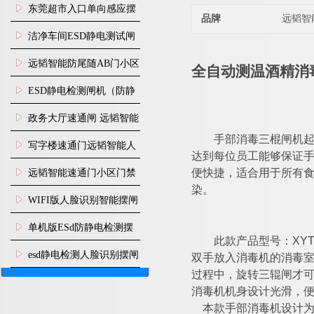
装
东莞超市入口单向感应摆
品牌
远韬智
闸安装
洁净车间ESD静电测试闸
机
远韬智能防尾随AB门小区
全自动测温酒精消
门禁闸机安装
​ESD静电检测闸机（防静
电门禁通道系统）
政务大厅速通闸 远韬智能
手部消毒
三棍闸
机
防尾随静音速通门
写字楼速通门远韬智能人
达到每位员工能够保证手
脸识别快速通道闸
远韬智能速通门小区门禁
便快捷，适合用于所有食
染。
闸机食堂消费摆闸
WIFI版人脸识别智能摆闸
机
单机版ESd防静电检测摆
XYT
此款
产品型号：
闸机
esd静电检测人脸识别摆闸
双手放入消毒机的消毒
过程中，旋转三辊闸才可
安装
消毒机机身设计光滑，
本款手部消毒机设计