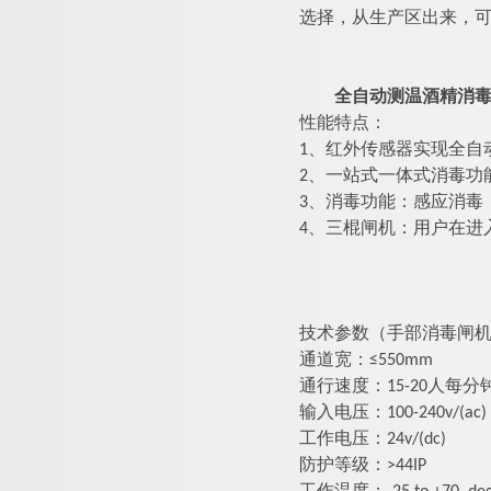
选择，
从生产区出来，
全自动测温酒精消
性能特点
：
1、红外传感器实现全自
2、一站式一体式消毒功
3、
消毒
功能：感应消毒
4、
三棍闸机
：用户在进
技术参数（手部消毒闸
通道宽：≤550mm
通行速度：
15-20人
输入电压：100-240v/(ac)
工作电压：24v/(dc)
防护等级：>44IP