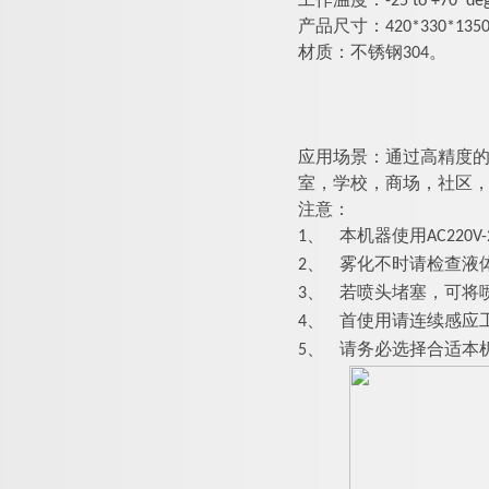
工作温度：-25 to +70 deg
产品尺寸：
42
0*
33
0*
135
材质：不锈钢304。
应用场景：
通过高精度的
室，学校，商场，社区
注意：
1、
本机器使用AC220V-24
2、
雾化不时请检查液
3、
若喷头堵塞，可将
4、
首使用请连续感应工
5、
请务必选择合适本机