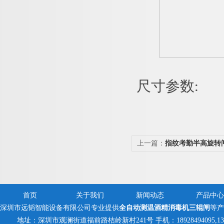
尺寸参数
:
上一篇：
指纹考勤半高旋转
体机
首页
关于我们
新闻动态
产品中心
深圳市远韬智能设备有限公司专业提供
全自动测温酒精消毒机三辊闸
等产
地址：深圳市观澜街道福前路桔岭新村241号 手机：18928494095,13823