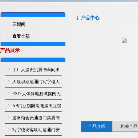
产品中心
三辊闸
查看全部
产品展示
工厂人脸识别翼闸车间出
入口人行通道门禁
人脸识别速通门写字楼人
行通道闸门禁设备
ESD 人体静电测试摆闸无
尘车间防静电闸机
AB门互锁防尾随摆闸互锁
闸机
游泳馆会员通道门禁翼闸
产品介绍
相关产品
写字楼访客联动速通门安