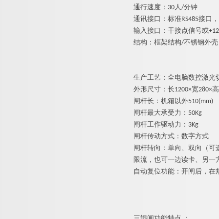
通行速度
：
3
0
人
/
分钟
通讯接口：标
准
RS48
5
接口，
输入接口：干接点信号
或
+12
结构：框架结
构
/
不锈钢外壳
生产工艺：全电脑数控激光
外形尺寸：
长
1200
×
宽
280
×
高
闸杆长：机箱以
外
510(mm)
闸杆最大承受力：
5
0Kg
闸杆工作驱动力
：
3Kg
闸杆传动方式：数字方式
闸杆转向：单向、双向（可
限流，也可一边读卡、另一
自动复位功能：开闸后，在
三辊闸功能特
点
：