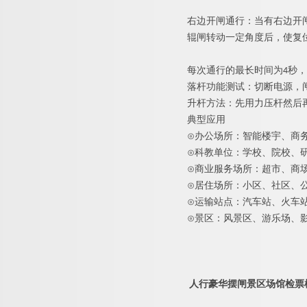
右边开闸通行：当有右边开
辊闸转动一定角度后，使复
每次通行的最长时间
为
4
秒，
落杆功能测试：切断电源，
升杆方法：先用力压杆然后
典型应用
⊙
办公场所：智能楼宇、商
⊙
科教单位：学校、院校、
⊙
商业服务场所：超市、商
⊙
居住场所：小区、社区、
⊙
运输站点：汽车站、火车
⊙
景区：风景区、游乐场、
人行豪华摆闸景区场馆检票