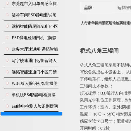
装
东莞超市入口单向感应摆
品牌
远韬智
闸安装
洁净车间ESD静电测试闸
人行豪华摆闸景区场馆检票机通
机
远韬智能防尾随AB门小区
门禁闸机安装
​ESD静电检测闸机（防静
电门禁通道系统）
政务大厅速通闸 远韬智能
桥式八角三辊闸
防尾随静音速通门
写字楼速通门远韬智能人
桥式八角三辊闸
采用不锈钢
脸识别快速通道闸
远韬智能速通门小区门禁
写设备集成在本设备上
，
从
下停电落杆，组织人员疏
散
.
闸机食堂消费摆闸
WIFI版人脸识别智能摆闸
三辊闸
技术参
数
：
灯光提示
：
LE
D
通行方向指
机
单机版ESd防静电检测摆
采用光学孔位工作原理，对
闸机
esd静电检测人脸识别摆闸
工作环境：室内、室
外
(
阴棚
温度
：
-1
0
℃
～
5
0
℃
相对湿
安装
感应卡读卡口尺寸：配带标
开闸时间
：
0.
2
秒