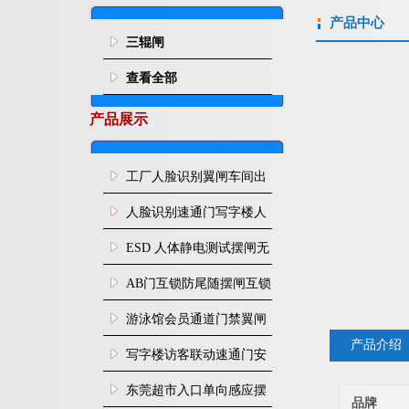
产品中心
三辊闸
查看全部
产品展示
工厂人脸识别翼闸车间出
入口人行通道门禁
人脸识别速通门写字楼人
行通道闸门禁设备
ESD 人体静电测试摆闸无
尘车间防静电闸机
AB门互锁防尾随摆闸互锁
闸机
游泳馆会员通道门禁翼闸
产品介绍
写字楼访客联动速通门安
装
东莞超市入口单向感应摆
品牌