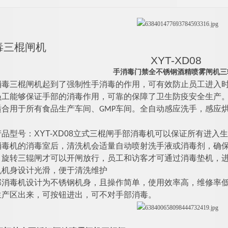
毒
三棍闸
机
XYT-XD08
手消毒门禁全不锈钢酒精喷雾闸机
消毒
三棍闸
机起到了强制性手消毒的作用，可有效防止员工进入
工能够保证手部的消毒作用，可靠的保障了卫生防疫安全生产。该
适合用于所有食品生产车间、GMP车间。全自动感应洗手，感应
XYT-XD08
产品型号：
立式三棍闸手部消毒机可以保证所有进入生
消毒机的消毒室后，清洗机会适量自动喷射洗手液或消毒剂，确
，旋转三辊闸才可以开闸放行，员工和访客才可通过消毒垫机，进
机机身设计光滑，便于清洗维护
部消毒机设计为不锈钢机身，且操作简单，使用效率高，维修率
生产区出来，可按钮进出，可不对手部消毒。