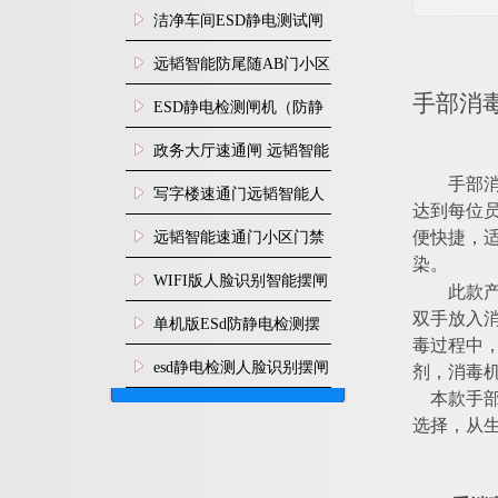
闸安装
洁净车间ESD静电测试闸
机
远韬智能防尾随AB门小区
手部消
门禁闸机安装
​ESD静电检测闸机（防静
电门禁通道系统）
政务大厅速通闸 远韬智能
手部
防尾随静音速通门
写字楼速通门远韬智能人
达到每位员
脸识别快速通道闸
远韬智能速通门小区门禁
便快捷，
染。
闸机食堂消费摆闸
WIFI版人脸识别智能摆闸
此款
机
双手放入
单机版ESd防静电检测摆
毒过程中
闸机
esd静电检测人脸识别摆闸
剂，消毒
本款手
安装
选择，
从