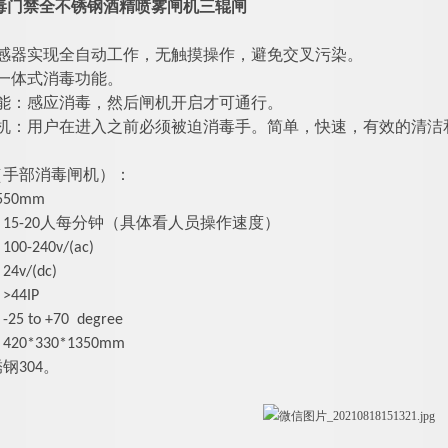
毒门禁全不锈钢酒精喷雾闸机三辊闸
：
传感器实现全自动工作，无触摸操作，避免交叉污染。
一体式消毒功能。
能：感应消毒
，然后闸机开启才可通行
。
机
：用户在进入之前必须被迫消毒手。简单，快速，有效的清洁
（手部消毒闸机）：
50mm
：
15-20人每分钟（具体看人员操作速度）
-240v/(ac)
v/(dc)
44IP
 to +70 degree
：
42
0*
33
0*
1350
mm
钢304。