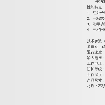
手消
性能特点
1、红外
2、一站式
3、
消毒
功
4、
三棍闸
技术参数
通道宽：≤5
通行速度
输入电压：100
工作电压：24
防护等级：>
工作温度：-25
产品尺寸
材质：不锈