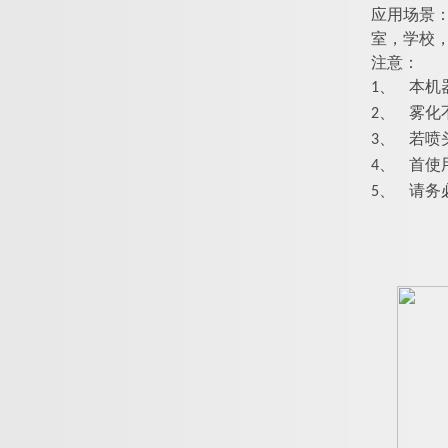
应用场景
室，学校
注意：
1、
本机器使
2、
雾化
3、
若喷
4、
首使
5、
请务