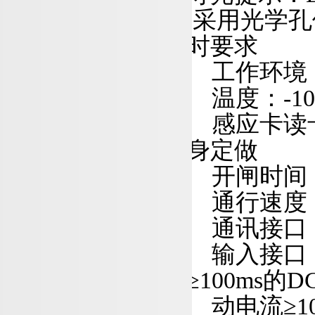
采用光学孔
时要求
工作环境
温度
：
-10
感应卡读
身定做
开闸时间
通行速度
通讯接口
输入接口
≥
100m
s
的
D
动电
流
≥
1