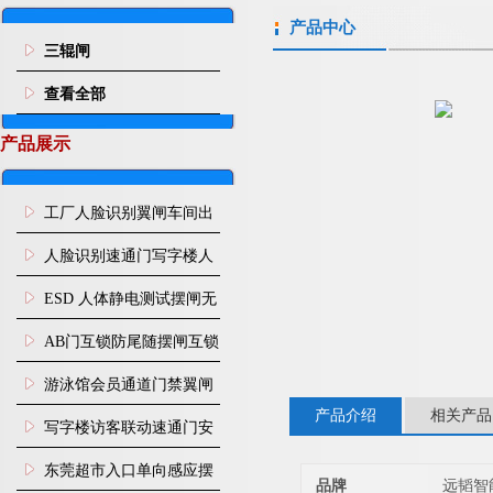
产品中心
三辊闸
查看全部
产品展示
工厂人脸识别翼闸车间出
入口人行通道门禁
人脸识别速通门写字楼人
行通道闸门禁设备
ESD 人体静电测试摆闸无
尘车间防静电闸机
AB门互锁防尾随摆闸互锁
闸机
游泳馆会员通道门禁翼闸
产品介绍
相关产品
写字楼访客联动速通门安
装
东莞超市入口单向感应摆
品牌
远韬智