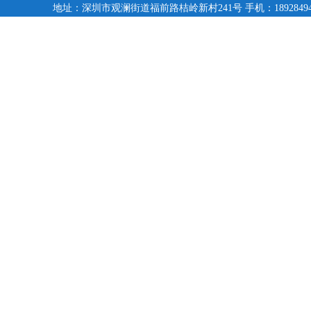
地址：深圳市观澜街道福前路桔岭新村241号 手机：18928494095,1