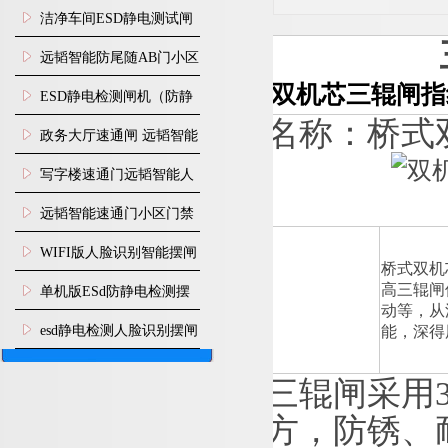
闸安装
洁净车间ESD静电测试闸
机
远韬智能防尾随AB门小区
双机芯三辊闸指
门禁闸机安装
​ESD静电检测闸机（防静
名称：
电门禁通道系统）
政务大厅速通闸 远韬智能
防尾随静音速通门
写字楼速通门远韬智能人
脸识别快速通道闸
远韬智能速通门小区门禁
闸机食堂消费摆闸
WIFI版人脸识别智能摆闸
桥式双机
机
高三辊闸
单机版ESd防静电检测摆
动等，从
闸机
esd静电检测人脸识别摆闸
能，深得
安装
三辊闸采
用
方，防锈、