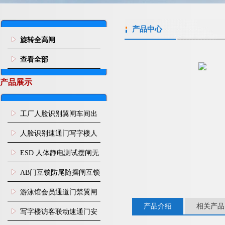
产品中心
旋转全高闸
查看全部
产品展示
工厂人脸识别翼闸车间出
入口人行通道门禁
人脸识别速通门写字楼人
行通道闸门禁设备
ESD 人体静电测试摆闸无
尘车间防静电闸机
AB门互锁防尾随摆闸互锁
闸机
游泳馆会员通道门禁翼闸
产品介绍
相关产品
写字楼访客联动速通门安