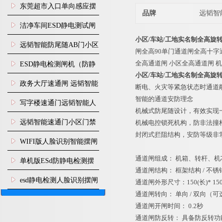
装
东莞超市入口单向感应摆
品牌
远韬智
闸安装
洁净车间ESD静电测试闸
小区/车站/工地实名制全高旋
机
远韬智能防尾随AB门小区
闸全高90单门通道闸全高十字
门禁闸机安装
全高通道闸 小区全高通道闸 
​ESD静电检测闸机（防静
小区/车站/工地实名制全高旋
电门禁通道系统）
政务大厅速通闸 远韬智能
断电、火灾等紧急状态时通道
智能的通道安防理念
防尾随静音速通门
写字楼速通门远韬智能人
机械式防尾随设计，有效实现
脸识别快速通道闸
远韬智能速通门小区门禁
机械电控锁死机构，防非法撞
封闭式拦阻结构，安防等级非
闸机食堂消费摆闸
WIFI版人脸识别智能摆闸
通道闸组成： 机箱、转杆、
机
单机版ESd防静电检测摆
通道闸结构： 框架结构 / 不
闸机
esd静电检测人脸识别摆闸
通道闸外形尺寸：150(长)* 150
通道闸转向： 单向 / 双向（可
安装
通道闸开闸时间： 0.2秒
通道闸防反转： 具备防反转