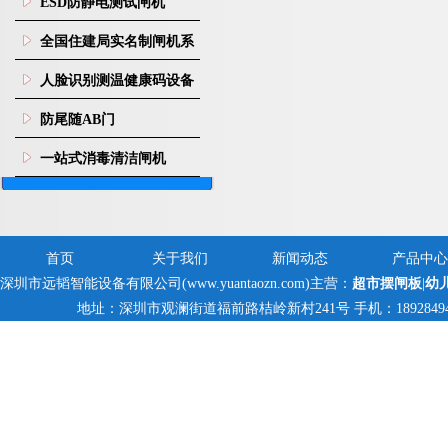
ESD防静电测试闸机
全国住建局实名制闸机系
统
人脸识别测温健康码设备
防尾随AB门
一站式消毒清洁闸机
首页
关于我们
新闻动态
产品中心
深圳市远韬智能设备有限公司(www.yuantaozn.com)主营：
超市摆闸板
|
幼
地址：深圳市观澜街道福前路桔岭新村241号 手机：18928494095,1