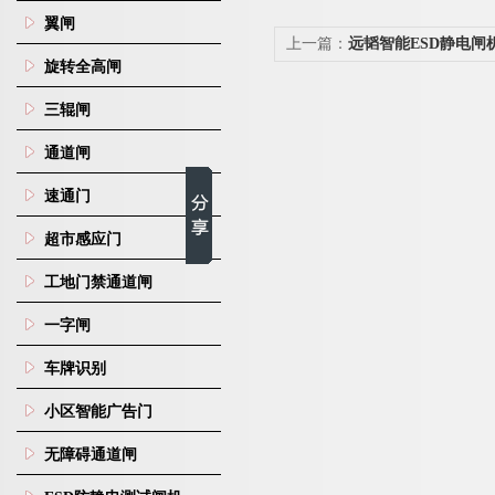
翼闸
上一篇：
远韬智能ESD静电闸
旋转全高闸
三辊闸
通道闸
速通门
超市感应门
工地门禁通道闸
一字闸
车牌识别
小区智能广告门
无障碍通道闸