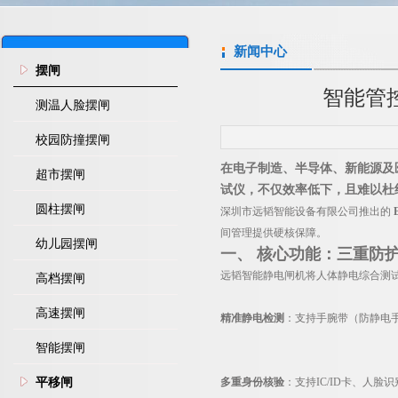
新闻中心
摆闸
智能管
测温人脸摆闸
校园防撞摆闸
在电子制造、半导体、新能源及
超市摆闸
试仪，不仅效率低下，且难以杜
圆柱摆闸
深圳市远韬智能设备有限公司推出的
间管理提供硬核保障。
幼儿园摆闸
一、 核心功能：三重防
远韬智能静电闸机将人体静电综合测
高档摆闸
高速摆闸
精准静电检测
：支持手腕带（防静电手环
智能摆闸
平移闸
多重身份核验
：支持IC/ID卡、人