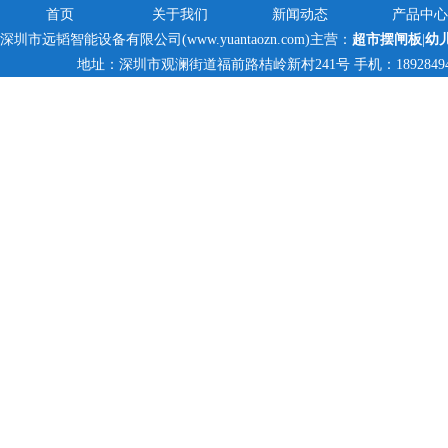
首页
关于我们
新闻动态
产品中心
深圳市远韬智能设备有限公司(www.yuantaozn.com)主营：
超市摆闸板
|
幼
地址：深圳市观澜街道福前路桔岭新村241号 手机：18928494095,1