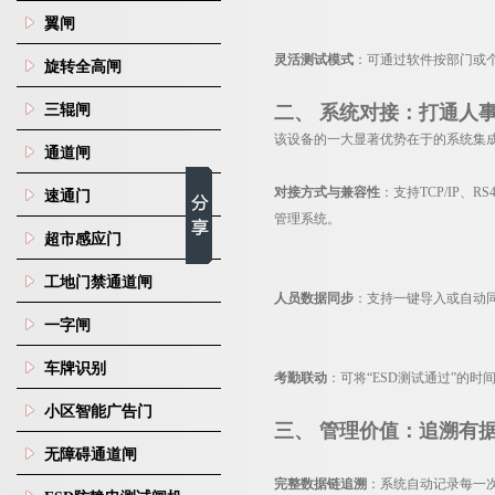
翼闸
灵活测试模式
：可通过软件按部门或个
旋转全高闸
三辊闸
二、 系统对接：打通人
该设备的一大显著优势在于的系统集成
通道闸
对接方式与兼容性
：支持TCP/IP、R
速通门
管理系统。
超市感应门
工地门禁通道闸
人员数据同步
：支持一键导入或自动
一字闸
车牌识别
考勤联动
：可将“ESD测试通过”的
小区智能广告门
三、 管理价值：追溯有
无障碍通道闸
完整数据链追溯
：系统自动记录每一次