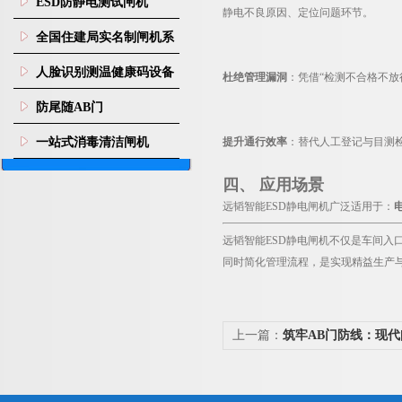
ESD防静电测试闸机
静电不良原因、定位问题环节。
全国住建局实名制闸机系
统
人脸识别测温健康码设备
杜绝管理漏洞
：凭借“检测不合格不放
防尾随AB门
一站式消毒清洁闸机
提升通行效率
：替代人工登记与目测检
四、 应用场景
远韬智能ESD静电闸机广泛适用于：
远韬智能ESD静电闸机不仅是车间入
同时简化管理流程，是实现精益生产
上一篇：
筑牢AB门防线：现
重塑高安区域通行管理