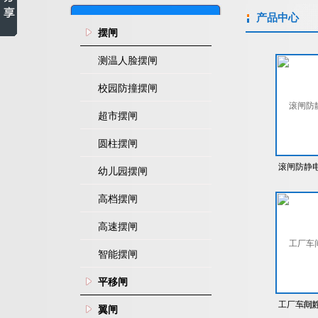
产品中心
摆闸
测温人脸摆闸
校园防撞摆闸
超市摆闸
圆柱摆闸
滚闸防静
幼儿园摆闸
静电门禁
高档摆闸
仪
高速摆闸
智能摆闸
平移闸
工厂车间
翼闸