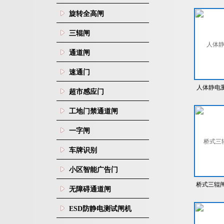
棍闸脚踏
旋转全高闸
三辊闸
通道闸
速通门
人体静电测
超市感应门
静
工地门禁通道闸
一字闸
车牌识别
小区智能广告门
桥式三辊
无障碍通道闸
地
ESD防静电测试闸机