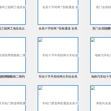
码三辊闸工地实名认
全高十字转闸 *安检通道 全高
双门全高转闸
统翼闸道闸人脸识别
闸门禁 小区闸机
三辊闸
高转闸智能刷二维码
车站十字半高转闸火车站全高
地铁汽车站十
区大门转闸
转闸智能刷二维码小区大门转
站全高转闸智
闸
大门