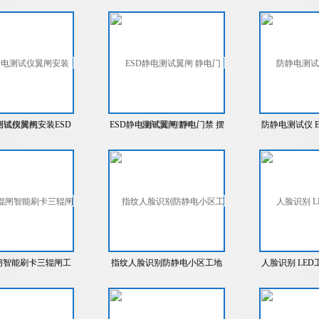
测试静电仪防静电三
系统显阻值检测测试仪接三辊
静电测
辊闸闸机
闸翼闸摆闸
试仪翼闸安装ESD
ESD静电测试翼闸 静电门禁 摆
防静电测试仪 
电测试翼闸
闸 静电三棍闸
闸智能刷卡三辊闸工
指纹人脸识别防静电小区工地
人脸识别 LE
LED屏门禁
三辊闸
刷卡门禁通道
闸