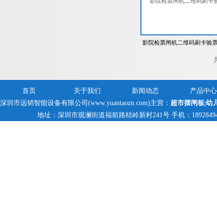
影院检票闸机二维码刷卡验
摆闸
首页
关于我们
新闻动态
产品中心
深圳市远韬智能设备有限公司(www.yuantaozn.com)主营：
超市摆闸板
|
幼
地址：深圳市观澜街道福前路桔岭新村241号 手机：18928494095,1