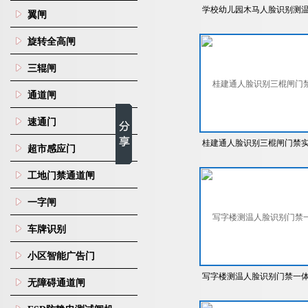
学校幼儿园木马人脸识别测
翼闸
闸机
旋转全高闸
三辊闸
通道闸
速通门
桂建通人脸识别三棍闸门禁
超市感应门
名制平台
工地门禁通道闸
一字闸
车牌识别
小区智能广告门
写字楼测温人脸识别门禁一
无障碍通道闸
机