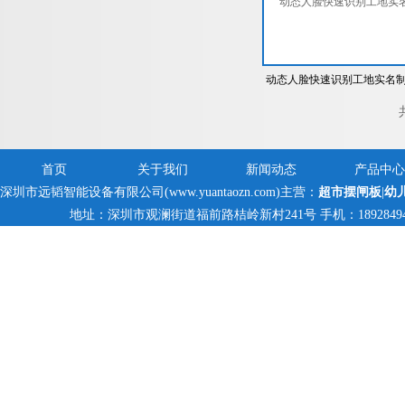
动态人脸快速识别工地实名
三辊闸
首页
关于我们
新闻动态
产品中心
深圳市远韬智能设备有限公司(www.yuantaozn.com)主营：
超市摆闸板
|
幼
地址：深圳市观澜街道福前路桔岭新村241号 手机：18928494095,1