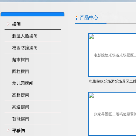
产品中心
摆闸
测温人脸摆闸
校园防撞摆闸
超市摆闸
圆柱摆闸
电影院娱乐场游乐场景区二
幼儿园摆闸
码开门闸机票务系统门禁一
高档摆闸
机道闸机
高速摆闸
智能摆闸
平移闸