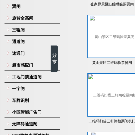
张家界景区二维码验票翼闸
翼闸
旋转全高闸
三辊闸
通道闸
速通门
黄山景区二维码验票翼闸
超市感应门
工地门禁通道闸
一字闸
车牌识别
小区智能广告门
二维码扫描三杆闸检票闸机
无障碍通道闸
禁闸机