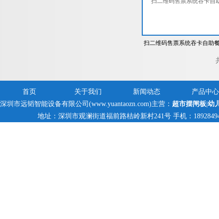
扫二维码售票系统吞卡自助
厅高档翼闸刷指纹微信带考
门禁闸机
首页
关于我们
新闻动态
产品中心
深圳市远韬智能设备有限公司(www.yuantaozn.com)主营：
超市摆闸板
|
幼
地址：深圳市观澜街道福前路桔岭新村241号 手机：18928494095,1