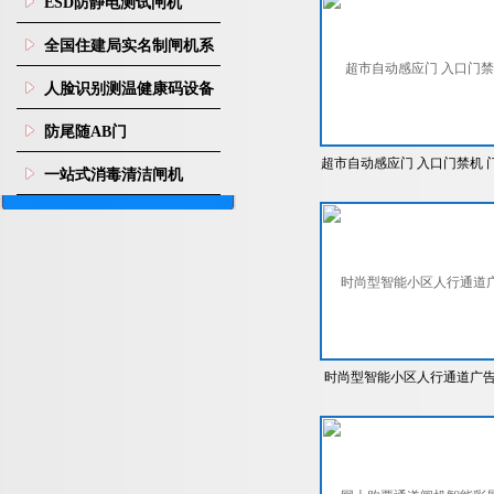
ESD防静电测试闸机
全国住建局实名制闸机系
统
人脸识别测温健康码设备
防尾随AB门
超市自动感应门 入口门禁机 
一站式消毒清洁闸机
控厂家
时尚型智能小区人行通道广
门