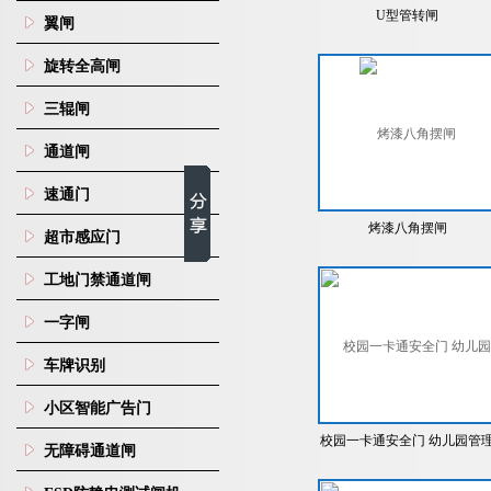
U型管转闸
翼闸
旋转全高闸
三辊闸
通道闸
速通门
烤漆八角摆闸
超市感应门
工地门禁通道闸
一字闸
车牌识别
小区智能广告门
校园一卡通安全门 幼儿园管
无障碍通道闸
门禁系统