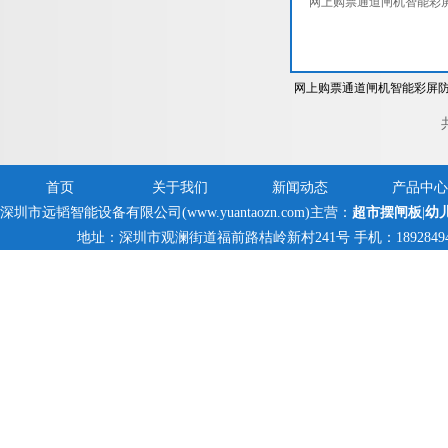
网上购票通道闸机智能彩屏
夹桥式翼闸
首页
关于我们
新闻动态
产品中心
深圳市远韬智能设备有限公司(www.yuantaozn.com)主营：
超市摆闸板
|
幼
地址：深圳市观澜街道福前路桔岭新村241号 手机：18928494095,1