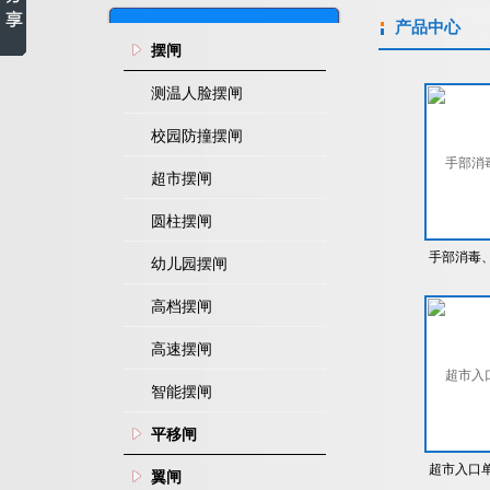
产品中心
摆闸
测温人脸摆闸
校园防撞摆闸
超市摆闸
圆柱摆闸
手部消毒
幼儿园摆闸
洗
高档摆闸
高速摆闸
智能摆闸
平移闸
超市入口
翼闸