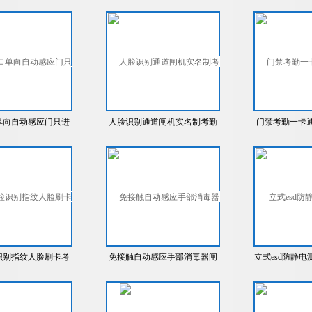
门
单向自动感应门只进
人脸识别通道闸机实名制考勤
门禁考勤一卡
不出
景区检票三辊闸
人脸带
识别指纹人脸刷卡考
免接触自动感应手部消毒器闸
立式esd防静电
勤三辊闸
机摆闸三辊闸
辊