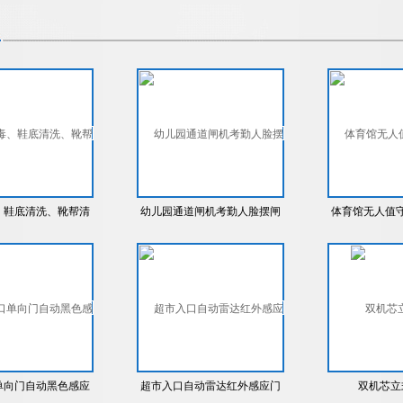
、鞋底清洗、靴帮清
幼儿园通道闸机考勤人脸摆闸
体育馆无人值
和门禁三辊闸
转全
单向门自动黑色感应
超市入口自动雷达红外感应门
双机芯立