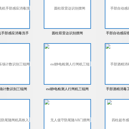
机手部感应消毒洗手
圆柱双雷达识别摆闸
手部自动感应
干门禁三辊闸
洗机
场计数识别三辊闸
esd静电检测人行闸机三辊闸
手部酒精消毒
辊