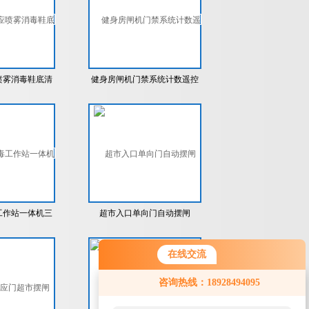
喷雾消毒鞋底清
健身房闸机门禁系统计数遥控
三辊闸
开闸摆闸
工作站一体机三
超市入口单向门自动摆闸
闸
在线交流
咨询热线：18928494095