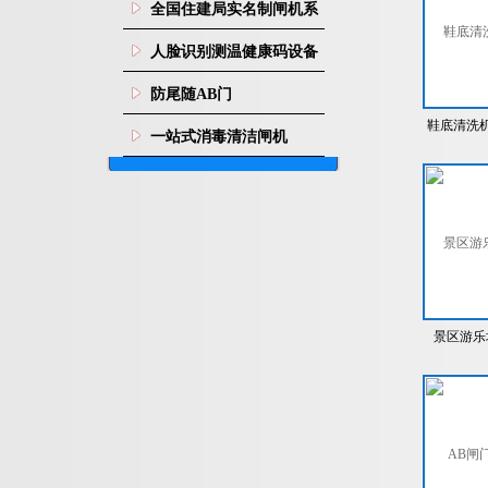
全国住建局实名制闸机系
统
人脸识别测温健康码设备
防尾随AB门
鞋底清洗
一站式消毒清洁闸机
烘
景区游乐