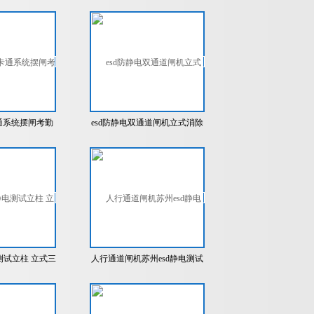
档摆闸
通系统摆闸考勤
esd防静电双通道闸机立式消除
灯光摆闸
静电
测试立柱 立式三
人行通道闸机苏州esd静电测试
闸
闸机