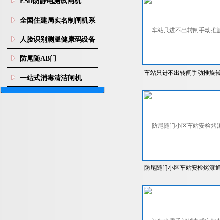
ESD防静电测试闸机
全国住建局实名制闸机系
统
人脸识别测温健康码设备
防尾随AB门
车站只进不出转闸手动推旋
一站式消毒清洁闸机
闸
防尾随门小区车站安检烤漆
道闸机门禁系统