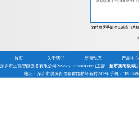
酒精喷雾手部消毒感应门禁
立式三辊闸
首页
关于我们
新闻动态
产品中心
深圳市远韬智能设备有限公司(www.yuantaozn.com)主营：
超市摆闸板
|
幼
地址：深圳市观澜街道福前路桔岭新村241号 手机：18928494095,1